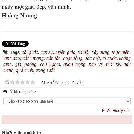
ngày một giàu đẹp, văn minh.
Hoàng Nhung
Tags:
công tác
,
lịch sử
,
tuyên giáo
,
xã hội
,
xây dựng
,
thực hiện
,
lãnh đạo
,
cách mạng
,
dân tộc
,
hoạt động
,
đặc biệt
,
tổ quốc
,
khẳng
định
,
giải phóng
,
chủ nghĩa
,
quan trọng
,
bảo vệ
,
thời kỳ
,
đấu
tranh
,
quá trình
,
trong suốt
Click để đánh giá bài viết
Ý kiến bạn đọc
Ẩn/Hiện ý kiến
Những tin mới hơn