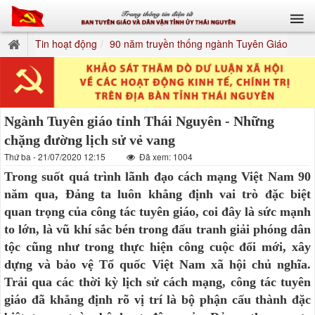
Tin hoạt động
90 năm truyền thống ngành Tuyên Giáo
Ngành Tuyên giáo tỉnh Thái Nguyên - Những
chặng đường lịch sử vẻ vang
Thứ ba - 21/07/2020 12:15
Đã xem: 1004
Trong suốt quá trình lãnh đạo cách mạng Việt Nam 90
năm qua, Đảng ta luôn khẳng định vai trò đặc biệt
quan trọng của công tác tuyên giáo, coi đây là sức mạnh
to lớn, là vũ khí sắc bén trong đấu tranh giải phóng dân
tộc cũng như trong thực hiện công cuộc đổi mới, xây
dựng và bảo vệ Tổ quốc Việt Nam xã hội chủ nghĩa.
Trải qua các thời kỳ lịch sử cách mạng, công tác tuyên
giáo đã khẳng định rõ vị trí là bộ phận cấu thành đặc