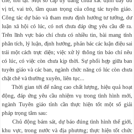
chế, tồn tại: Một số cấp ủy đảng chưa xác định đầy đủ
vị trí, vai trò, tầm quan trọng của công tác tuyên giáo.
Công tác dự báo và
tham mưu định hướng tư tưởng, dư
luận xã hội có lúc, có nơi chưa đáp ứng yêu cầu đề ra.
Trên lĩnh vực báo chí chưa có nhiều tin, bài mang tính
phân tích, lý luận, định hướng, phản bác các luận điệu sai
trái một cách trực diện; việc xử lý thông tin báo chí nêu
có lúc, có việc còn chưa kịp thời. Sự phối hợp giữa ban
tuyên giáo và các ban, ngành chức năng có lúc còn chưa
chặt chẽ và thường
xuyên, liên tục...
Thời gian tới để nâng cao chất lượng, hiệu quả hoạt
động, đáp ứng yêu cầu nhiệm vụ trong tình hình mới,
ngành Tuyên giáo tỉnh cần thực hiện tốt một số giải
pháp trọng tâm sau:
C
hủ động bám sát, dự báo đúng tình hình thế giới,
khu vực, trong nước và địa phương; thực hiện tốt chức