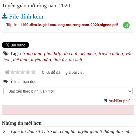
Tuyên giáo mở rộng năm 2020:
File đính kèm
Tập tin :
1199-dieu-le-giai-cau-long-mo-rong-nam-2020.signed.pdf
Tags:
trung tâm
,
phối hợp
,
tổ chức
,
kỷ niệm
,
truyền thống
,
văn
hóa
,
thể thao
,
tuyên giáo
,
tỉnh ủy
,
du lịch
Click để đánh giá bài viết
Ý kiến bạn đọc
Ẩn/Hiện ý kiến
Những tin mới hơn
Cụm thi đua số 1: Sơ kết công tác tuyên giáo 6 tháng đầu năm