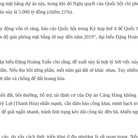
ng mặt bằng dự án này, trong khi đó Nghị quyết của Quốc hội chỉ ph
án này là 5.000 tỷ đồng (chiếm 21%).
huy động vốn rõ ràng, báo cáo Quốc hội trong Kỳ họp thứ 4 để Quốc 
tiến độ giải phóng mặt bằng từ nay đến năm 2019”, đại biểu Đặng Hoà
đại biểu Đặng Hoàng Tuấn cho rằng, đề xuất này là hợp lý bởi việc nà
i dân. Nếu thu hồi từng phần, mỗi năm giá đất sẽ khác nhau. Tuy nhiê
ời dân và chống để đất hoang hóa.
 hồi đất, bồi thường, hỗ trợ, tái định cư của Dự án Cảng Hàng không
 Sỹ Lợi (Thanh Hóa) nhấn mạnh, cần đảm bảo công khai, minh bạch tr
n để giải ngân nhanh, tránh tình trạng kéo dài công tác đền bù, khiến n
 cáo, do vậy cách thức triển khai ở địa phương là rất quan trọng. N