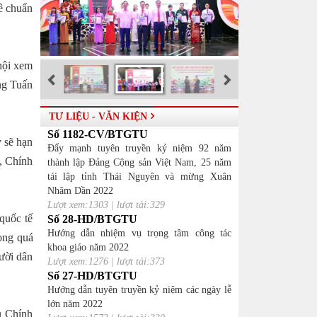
ê chuẩn
hội xem
ng Tuấn
TƯ LIỆU - VĂN KIỆN
Số 1182-CV/BTGTU
y sẽ hạn
Đẩy mạnh tuyên truyền kỷ niệm 92 năm
n, Chính
thành lập Đảng Cộng sản Việt Nam, 25 năm
tái lập tỉnh Thái Nguyên và mừng Xuân
Nhâm Dần 2022
Lượt xem:1303 | lượt tải:329
 quốc tế
Số 28-HD/BTGTU
Hướng dẫn nhiệm vụ trọng tâm công tác
ong quá
khoa giáo năm 2022
gười dân
Lượt xem:1276 | lượt tải:373
Số 27-HD/BTGTU
Hướng dẫn tuyên truyền kỷ niệm các ngày lễ
lớn năm 2022
ếu Chính