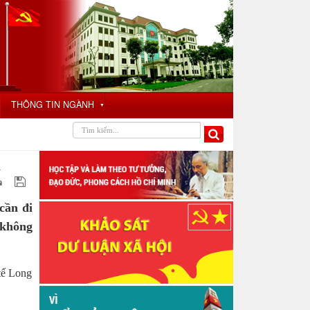
THÔNG TIN NGÀNH
▼
h
cần đi
 không
tế Long