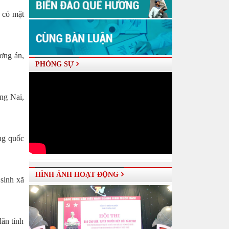
m có mặt
ơng án,
PHÓNG SỰ
ng Nai,
ng quốc
HÌNH ẢNH HOẠT ĐỘNG
sinh xã
dân tỉnh