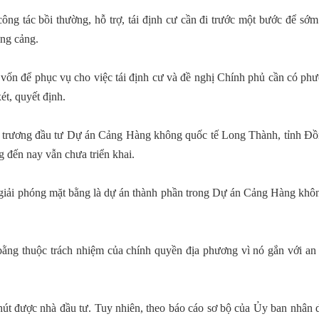
công tác bồi thường, hỗ trợ, tái định cư cần đi trước một bước để sớ
ựng cảng.
 vốn để phục vụ cho việc tái định cư và đề nghị Chính phủ cần có phư
ét, quyết định.
 trương đầu tư Dự án Cảng Hàng không quốc tế Long Thành, tỉnh Đồ
 đến nay vẫn chưa triển khai.
ệc giải phóng mặt bằng là dự án thành phần trong Dự án Cảng Hàng khô
ằng thuộc trách nhiệm của chính quyền địa phương vì nó gắn với an 
 hút được nhà đầu tư. Tuy nhiên, theo báo cáo sơ bộ của Ủy ban nhân 