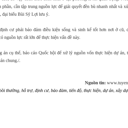
 phần, cần tập trung nguồn lực để giải quyết đền bù nhanh nhất và x
 đại biểu Bùi Sỹ Lợi lưu ý.
định cư phải bảo đảm điều kiện sống và sinh kế tốt hơn nơi ở cũ, đ
nguồn lực rất lớn để thực hiện vấn đề này.
 án cụ thể, báo cáo Quốc hội để xử lý nguồn vốn thực hiện dự án, t
 án chung./.
Nguồn tin:
www.tuyen
bồi thường
,
hỗ trợ
,
định cư
,
bảo đảm
,
tiến độ
,
thực hiện
,
dự án
,
xây d