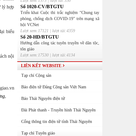
Lượt xem:1573 | lượt tải:330
Số 1020-CV/BTGTU
ử lý hợp
Triển khai Cuộc thi trắc nghiệm “Chung tay
phòng, chống dịch COVID-19” trên mạng xã
hội VCNet
Lượt xem:17121 | lượt tải:4359
ại biểu
Số 20-HD/BTGTU
Hướng dẫn công tác tuyên truyền về dân tộc,
tôn giáo
Lượt xem:17530 | lượt tải:4134
ách nội
LIÊN KẾT WEBSITE
Tạp chí Cộng sản
Báo điện tử Đảng Cộng sản Việt Nam
giao.vn
ựng
,
Báo Thái Nguyên điện tử
Đài Phát thanh - Truyền hình Thái Nguyên
Cổng thông tin điện tử tỉnh Thái Nguyên
Tạp chí Tuyên giáo