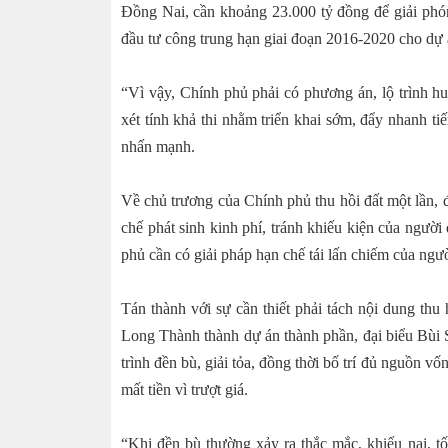
Đồng Nai, cần khoảng 23.000 tỷ đồng để giải phó
đầu tư công trung hạn giai đoạn 2016-2020 cho dự 
“Vì vậy, Chính phủ phải có phương án, lộ trình 
xét tính khả thi nhằm triển khai sớm, đẩy nhanh 
nhấn mạnh.
Về chủ trương của Chính phủ thu hồi đất một lần, 
chế phát sinh kinh phí, tránh khiếu kiện của ngườ
phủ cần có giải pháp hạn chế tái lấn chiếm của ngư
Tán thành với sự cần thiết phải tách nội dung thu
Long Thành thành dự án thành phần, đại biểu Bùi
trình đền bù, giải tỏa, đồng thời bố trí đủ nguồn vố
mất tiền vì trượt giá.
“Khi đền bù thường xảy ra thắc mắc, khiếu nại, tố