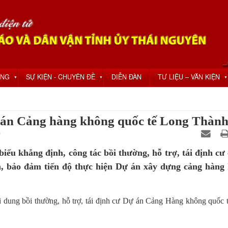
ỘNG
SỰ KIỆN - CHUYÊN ĐỀ
DIỄN ĐÀN
TƯ LIỆU – VĂN KIỆN
▼
▼
▼
ự án Cảng hàng không quốc tế Long Thàn
0
biểu khẳng định, công tác bồi thường, hỗ trợ, tái định cư 
, bảo đảm tiến độ thực hiện Dự án xây dựng cảng hàng
nội dung bồi thường, hỗ trợ, tái định cư Dự án Cảng Hàng không quốc 