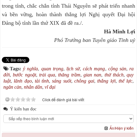
trong tỉnh, chắc chắn tỉnh Thái Nguyên sẽ phát triển nhanh
và bền vững, hoàn thành thắng lợi Nghị quyết Đại hội
Đảng bộ tỉnh lần thứ XIX đã đề ra./.
Hà Minh Lợi
Phó Trưởng ban Tuyên giáo Tỉnh uỷ
Tags:
ý nghĩa
,
quan trọng
,
lịch sử
,
cách mạng
,
cộng sản
,
ra
đời
,
bước ngoặt
,
trải qua
,
thăng trầm
,
gian nan
,
thử thách
,
quy
luật
,
lãnh đạo
,
tài tình
,
sáng suốt
,
chông gai
,
thắng lợi
,
thế lực
,
ngăn cản
,
nhân dân
,
vĩ đại
Click để đánh giá bài viết
Ý kiến bạn đọc
Ẩn/Hiện ý kiến