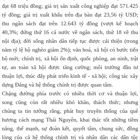
đạt 68 triệu đồng; giá trị sản xuất công nghiệp đạt 571.425
tỷ đồng; giá trị xuất khẩu trên địa bàn đạt 23,56 tỷ USD;
thu ngân sách đạt trên 12.643 tỷ đồng (vượt kế hoạch
40,3%; đứng thứ 16 cả nước về ngân sách, thứ 18 về thu
nội địa); đời sống nhân dân tiếp tục được cải thiện (trong
năm tỷ lệ hộ nghèo giảm 2%); văn hoá, xã hội có bước tiến
bộ mới; chính trị, xã hội ổn định, quốc phòng, an ninh, trật
tự, an toàn xã hội được tăng cường; môi trường đầu tư
thuận lợi, thúc đẩy phát triển kinh tế - xã hội; công tác xây
dựng Đảng và hệ thống chính trị được quan tâm.
Chặng đường phía trước có nhiều thời cơ và thuận lợi,
song cũng còn rất nhiều khó khăn, thách thức; nhưng
chúng ta tin tưởng rằng, phát huy truyền thống của quê
hương cách mạng Thái Nguyên, khai thác tốt những tiềm
năng, thế mạnh, sự đoàn kết, quyết tâm, chung sức, đồng
lòng của cả hệ thống chính trị và nhân dân các dân tộc