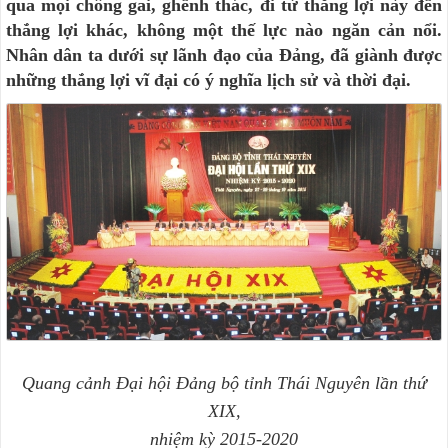
qua mọi chông gai, ghềnh thác, đi từ thắng lợi này đến
thắng lợi khác, không một thế lực nào ngăn cản nổi.
Nhân dân ta dưới sự lãnh đạo của Đảng, đã giành được
những thắng lợi vĩ đại có ý nghĩa lịch sử và thời đại.
Quang cảnh Đại hội Đảng bộ tỉnh Thái Nguyên lần thứ
XIX,
nhiệm kỳ 2015-2020