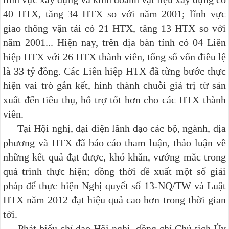
40 HTX, tăng 34 HTX so với năm 2001;
l
ĩnh vực
giao thông vận tải
c
ó 21 HTX, tăng 13 HTX so với
năm 2001...
Hiện nay, trên địa bàn tỉnh có 04 Liên
hiệp HTX
với 26 HTX thành viên, tổng số vốn điều lệ
là 33 tỷ đồng
.
Các Liên hiệp HTX đã từng bước thực
hiện vai trò
gắn kết
, hình thành chuỗi giá trị từ sản
xuất đến tiêu thụ, hỗ trợ tốt hơn cho các HTX thành
viên.
Tại Hội nghị, đại diện lãnh đạo các bộ, ngành, địa
phương và HTX đã báo cáo tham luận, thảo luận về
những kết quả đạt được, khó khăn, vướng mắc trong
quá trình thực hiện; đồng thời đề xuất một số giải
pháp để thực hiện Nghị quyết số 13-NQ/TW và Luật
HTX năm 2012 đạt hiệu quả cao hơn trong thời gian
tới.
Phát biểu chỉ đạo Hội nghị, đồng chí Chủ tịch Ủy