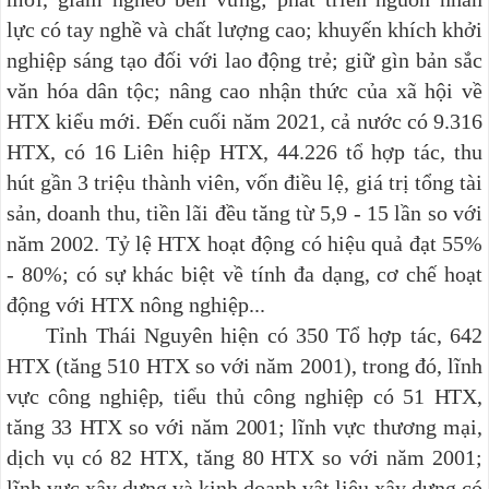
lực có tay nghề và chất lượng cao; khuyến khích khởi
nghiệp sáng tạo đối với lao động trẻ; giữ gìn bản sắc
văn hóa dân tộc; nâng cao nhận thức của xã hội về
HTX kiểu mới. Đến cuối năm 2021, cả nước có 9.316
HTX, có 16 Liên hiệp HTX, 44.226 tổ hợp tác, thu
hút gần 3 triệu thành viên, vốn điều lệ, giá trị tổng tài
sản, doanh thu, tiền lãi đều tăng từ 5,9 - 15 lần so với
năm 2002. Tỷ lệ HTX hoạt động có hiệu quả đạt 55%
- 80%; có sự khác biệt về tính đa dạng, cơ chế hoạt
động với HTX nông nghiệp...
Tỉnh Thái Nguyên hiện
có 350 Tổ hợp tác
,
642
HTX (tăng 510 HTX so với năm 2001)
, trong đó, l
ĩnh
vực công nghiệp
,
tiểu thủ công nghiệp
c
ó 51 HTX,
tăng 33 HTX so với năm 2001;
l
ĩnh vực thương mại
,
dịch vụ
có
82 HTX
,
tăng 80 HTX so với năm 2001;
lĩnh vực xây dựng và kinh doanh vật liệu xây dựng
c
ó