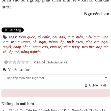
nước.
Nguyễn Lan
Tags:
toàn quốc
,
tổ chức
,
chỉ đạo
,
thực hiện
,
hiệu quả
,
lĩnh
vực
,
trung ương
,
hội nghị
,
thành lập
,
phát triển
,
tổng kết
,
nghị
quyết
,
chấp hành
,
nâng cao
,
kinh tế
,
sáng ngày
,
tiếp tục
,
hợp tác
xã
,
tập thể
,
nông nghiệp
Click để đánh giá bài viết
Ý kiến bạn đọc
Ẩn/Hiện ý kiến
Những tin mới hơn
(10/12/2021)
Thành lập Câu lạc bộ Ảnh báo chí Thái Nguyên