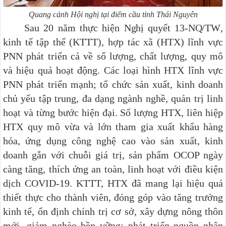
Quang cảnh Hội nghị tại điểm cầu tỉnh Thái Nguyên
Sau 20 năm thực hiện
Nghị quyết 13-NQ/TW
,
kinh tế tập thể (KTTT), hợp tác xã (HTX) lĩnh vực
PNN phát triển cả về số lượng, chất lượng, quy mô
và hiệu quả hoạt động. Các loại hình HTX lĩnh vực
PNN phát triển mạnh; tổ chức sản xuất, kinh doanh
chủ yếu tập trung, đa dạng ngành nghề, quản trị linh
hoạt và từng bước hiện đại. Số lượng HTX, liên hiệp
HTX quy mô vừa và lớn tham gia xuất khẩu hàng
hóa, ứng dụng công nghệ cao vào sản xuất, kinh
doanh gắn với chuỗi giá trị, sản phẩm OCOP ngày
càng tăng, thích ứng an toàn, linh hoạt với điều kiện
dịch COVID-19. KTTT, HTX đã mang lại hiệu quả
thiết thực cho thành viên, đóng góp vào tăng trưởng
kinh tế, ổn định chính trị cơ sở, xây dựng nông thôn
mới, giảm nghèo bền vững; phát triển nguồn nhân