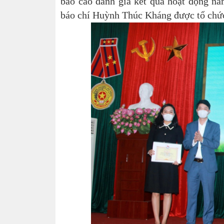
báo cáo đánh giá kết quả hoạt động nă
báo chí Huỳnh Thúc Kháng được tổ chứ