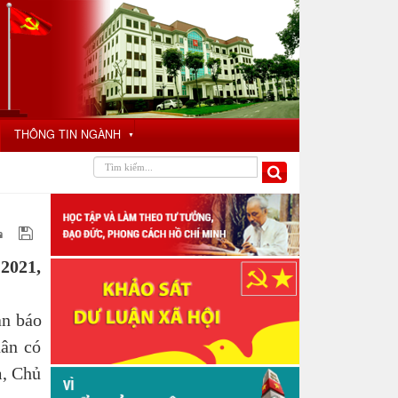
THÔNG TIN NGÀNH
▼
 2021,
an báo
hân có
m, Chủ