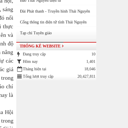
ã hội,
Báo Thái Nguyên điện tử
, sáng
Đài Phát thanh - Truyền hình Thái Nguyên
đó nổi
Cổng thông tin điện tử tỉnh Thái Nguyên
i thực
Tạp chí Tuyên giáo
iên và
ình độ
THỐNG KÊ WEBSITE
n nâng
Đang truy cập
10
dự các
Hôm nay
1,401
ác giả
Tháng hiện tại
18,046
Tổng lượt truy cập
20,427,811
 trong
áo chí
nay là
ủa Hội
 trong