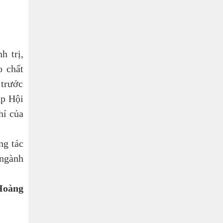
 trị,
o chất
 trước
ập Hội
hí của
ng tác
 ngành
Hoàng