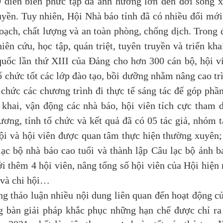
iễn biến phức tạp đã ảnh hưởng lớn đến đời sống x
uyền. Tuy nhiên, Hội Nhà báo tỉnh đã có nhiều đổi mới
oạch, chất lượng và an toàn phòng, chống dịch. Trong 
ên cứu, học tập, quán triệt, tuyên truyền và triển kha
quốc lần thứ XIII của Đảng cho hơn 300 cán bộ, hội v
ổ chức tốt các lớp đào tạo, bồi dưỡng nhằm nâng cao tr
chức các chương trình đi thực tế sáng tác để góp phầ
 khai, vận động các nhà báo, hội viên tích cực tham 
ương, tỉnh tổ chức và kết quả đã có 05 tác giả, nhóm t
Hội và hội viên được quan tâm thực hiện thường xuyên;
c bộ nhà báo cao tuổi và thành lập Câu lạc bộ ảnh b
i thêm 4 hội viên, nâng tổng số hội viên của Hội hiện 
i và chi hội…
ung thảo luận nhiều nội dung liên quan đến hoạt động c
ng bàn giải pháp khắc phục những hạn chế được chỉ ra