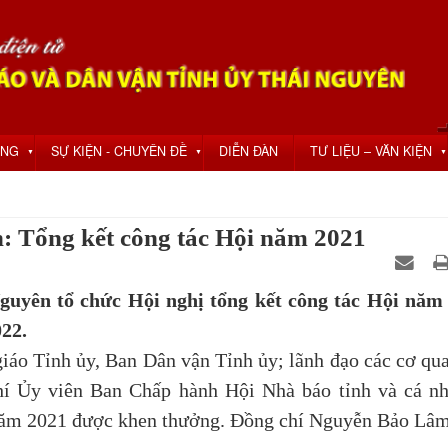
ỘNG
SỰ KIỆN - CHUYÊN ĐỀ
DIỄN ĐÀN
TƯ LIỆU – VĂN KIỆN
▼
▼
▼
: Tổng kết công tác Hội năm 2021
guyên tổ chức Hội nghị tổng kết công tác Hội năm
22.
o Tỉnh ủy, Ban Dân vận Tỉnh ủy; lãnh đạo các cơ qu
chí Ủy viên Ban Chấp hành Hội Nhà báo tỉnh và cá n
i năm 2021 được khen thưởng. Đồng chí Nguyễn Bảo Lâ