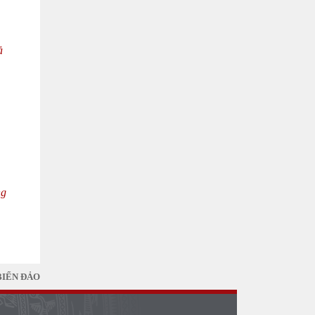
ả
ng
BIỂN ĐẢO