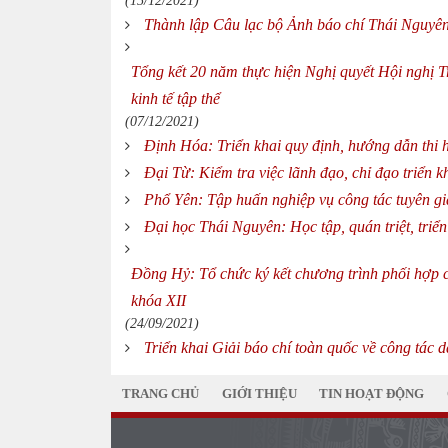
(15/12/2021)
Thành lập Câu lạc bộ Ảnh báo chí Thái Nguyê
Tổng kết 20 năm thực hiện Nghị quyết Hội nghị Tr
kinh tế tập thể
(07/12/2021)
Định Hóa: Triển khai quy định, hướng dẫn thi
Đại Từ: Kiểm tra việc lãnh đạo, chỉ đạo triển k
Phổ Yên: Tập huấn nghiệp vụ công tác tuyên g
Đại học Thái Nguyên: Học tập, quán triệt, triể
Đồng Hỷ: Tổ chức ký kết chương trình phối hợp
khóa XII
(24/09/2021)
Triển khai Giải báo chí toàn quốc về công tác d
TRANG CHỦ
GIỚI THIỆU
TIN HOẠT ĐỘNG