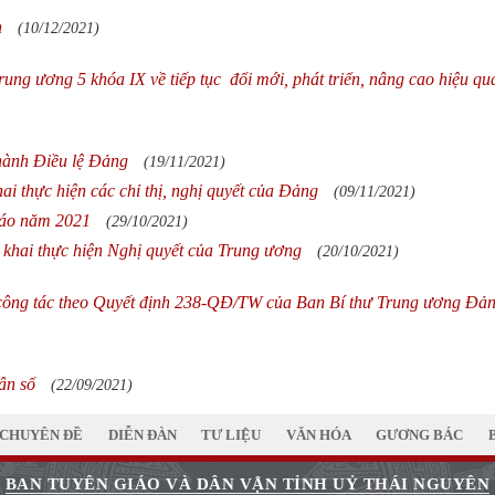
n
(10/12/2021)
ung ương 5 khóa IX về tiếp tục đổi mới, phát triển, nâng cao hiệu qu
 hành Điều lệ Đảng
(19/11/2021)
hai thực hiện các chỉ thị, nghị quyết của Đảng
(09/11/2021)
iáo năm 2021
(29/10/2021)
n khai thực hiện Nghị quyết của Trung ương
(20/10/2021)
 công tác theo Quyết định 238-QĐ/TW của Ban Bí thư Trung ương Đả
ân số
(22/09/2021)
CHUYÊN ĐỀ
DIỄN ĐÀN
TƯ LIỆU
VĂN HÓA
GƯƠNG BÁC
BAN TUYÊN GIÁO VÀ DÂN VẬN TỈNH UỶ THÁI NGUYÊN