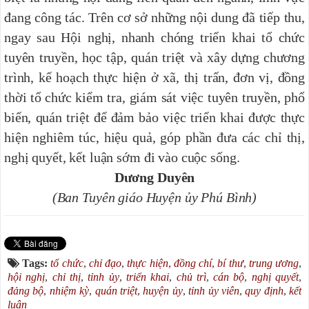
đang công tác. Trên cơ sở những nội dung đã tiếp thu,
ngay sau Hội nghị, nhanh chóng triển khai tổ chức
tuyên truyền, học tập, quán triệt và xây dựng chương
trình, kế hoạch thực hiện ở xã, thị trấn, đơn vị, đồng
thời tổ chức kiểm tra, giám sát việc tuyên truyền, phổ
biến, quán triệt để đảm bảo việc triển khai được thực
hiện nghiêm túc, hiệu quả, góp phần đưa các chỉ thị,
nghị quyết, kết luận sớm đi vào cuộc sống.
Dương Duyên
(Ban Tuyên giáo Huyện ủy Phú Bình)
Tags:
tổ chức
,
chỉ đạo
,
thực hiện
,
đồng chí
,
bí thư
,
trung ương
,
hội nghị
,
chỉ thị
,
tỉnh ủy
,
triển khai
,
chủ trì
,
cán bộ
,
nghị quyết
,
đảng bộ
,
nhiệm kỳ
,
quán triệt
,
huyện ủy
,
tỉnh ủy viên
,
quy định
,
kết
luận