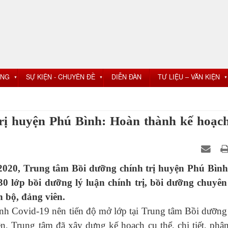
ỘNG
SỰ KIỆN - CHUYÊN ĐỀ
DIỄN ĐÀN
TƯ LIỆU – VĂN KIỆN
▼
▼
▼
rị huyện Phú Bình: Hoàn thành kế hoạc
2020, Trung tâm Bồi dưỡng chính trị huyện Phú Bìn
 lớp bồi dưỡng lý luận chính trị, bồi dưỡng chuyê
n bộ, đảng viên.
Covid-19 nên tiến độ mở lớp tại Trung tâm Bồi dưỡng
n, Trung tâm đã xây dựng kế hoạch cụ thể, chi tiết, phâ