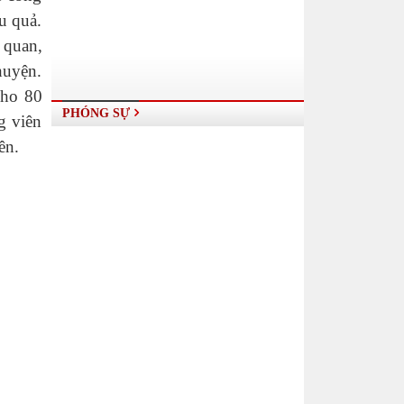
u quả.
 quan,
huyện.
cho 80
PHÓNG SỰ
g viên
ên.