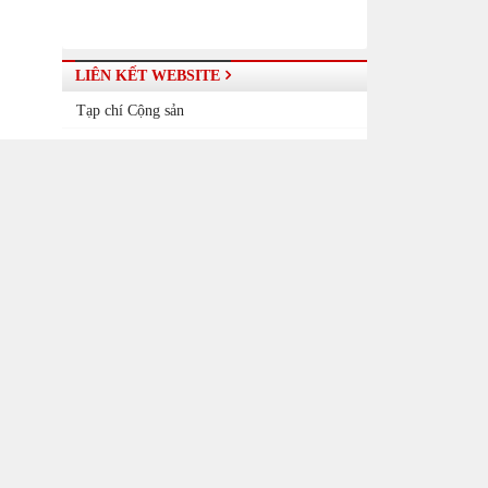
LIÊN KẾT WEBSITE
Tạp chí Cộng sản
Báo điện tử Đảng Cộng sản Việt Nam
Báo Thái Nguyên điện tử
Đài Phát thanh - Truyền hình Thái Nguyên
Cổng thông tin điện tử tỉnh Thái Nguyên
nh ủy,
Tạp chí Tuyên giáo
 ngày
 Trung
THỐNG KÊ WEBSITE
ý luận
Đang truy cập
7
 - học
Hôm nay
1,863
Tháng hiện tại
18,508
n Lâm
Tổng lượt truy cập
20,428,273