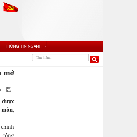
THÔNG TIN NGÀNH
▼
h mở
h được
n môn,
 chính
n công