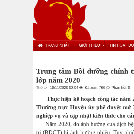
TRANG NHẤT
GIỚI THIỆU
TIN HOẠT Đ
▼
Trung tâm Bồi dưỡng chính t
lớp năm 2020
Thứ tư - 18/11/2020 02:04
Đã xem: 766
Phản hồi: 0
Thực hiện kế hoạch công tác năm 
Thường trực Huyện ủy phê duyệt mở 30
nghiệp vụ và cập nhật kiến thức cho cá
Năm 2020, do ảnh hưởng của dịch bệnh 
trị (BDCT) bị ảnh hưởng nhiều. Tuy nhiê