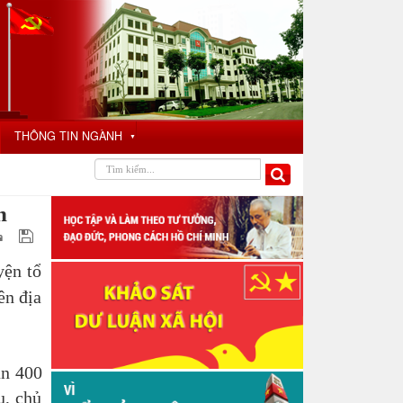
THÔNG TIN NGÀNH
▼
n
ện tổ
ên địa
ần 400
u, chủ