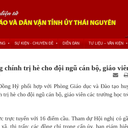
ỘNG
SỰ KIỆN - CHUYÊN ĐỀ
DIỄN ĐÀN
TƯ LIỆU – VĂN KIỆN
▼
▼
▼
chính trị hè cho đội ngũ cán bộ, giáo viê
0
ồng Hỷ phối hợp với Phòng Giáo dục và Đào tạo huy
 trị hè cho đội ngũ cán bộ, giáo viên các trường học tr
 trực tuyến với 16 điểm cầu. Tham dự Hội nghị có g
xã, thị trấn; các đồng chí trong cấp ủy, ban giám hiệ