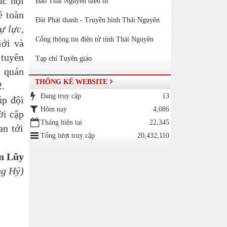
ác nội
Báo Thái Nguyên điện tử
ề toàn
Đài Phát thanh - Truyền hình Thái Nguyên
ự lực,
Cổng thông tin điện tử tỉnh Thái Nguyên
iới và
 tuyên
Tạp chí Tuyên giáo
 quán
THỐNG KÊ WEBSITE
2.
Đang truy cập
13
úp đội
Hôm nay
4,086
hời cập
Tháng hiện tại
22,345
an tới
Tổng lượt truy cập
20,432,110
n Lũy
ng Hỷ)