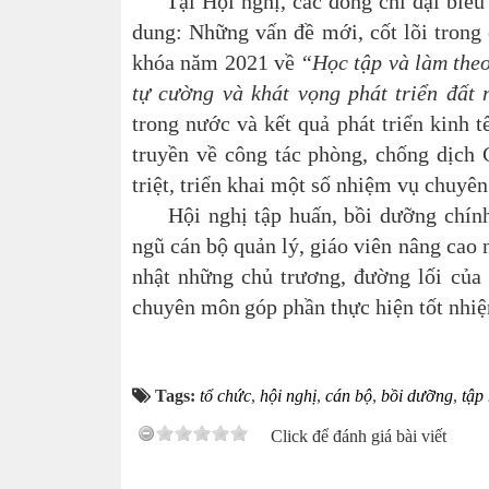
Tại Hội nghị, các đồng chí đại biểu 
dung:
N
hững vấn đề mới
, cốt lõi
trong 
khóa năm 2021
về
“Học tập và làm theo
tự cường và khát vọng phát triển đất
trong nước
và kết quả phát triển kinh t
truyền về công tác phòng, chống dịch
triệt, triển khai một số nhiệm vụ chuy
Hội nghị tập huấn, bồi dưỡng chính 
ngũ
cán bộ quản lý,
giáo viên nâng cao 
nhật những chủ trương, đường lối của 
chuyên môn
góp phần thực hiện tốt nhi
Tags:
tổ chức
,
hội nghị
,
cán bộ
,
bồi dưỡng
,
tập
Click để đánh giá bài viết