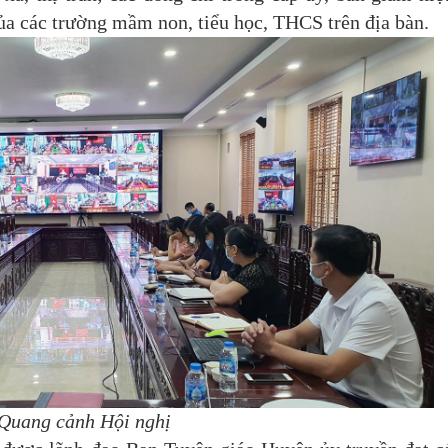
ủa các trường mầm non, tiểu học, THCS trên địa bàn.
Quang cảnh Hội nghị