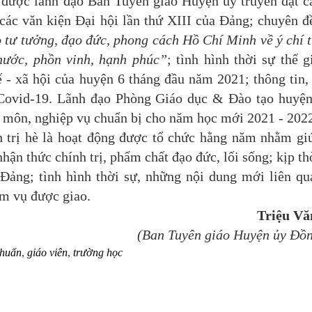
được lãnh đạo Ban Tuyên giáo Huyện ủy truyền đạt c
các văn kiện Đại hội
lần thứ
XIII của Đảng
; c
huyên đ
 tư tưởng, đạo đức, phong cách Hồ Chí Minh về ý chí t
 nước, phồn vinh, hạnh phúc”
; t
ình hình
thời sự
thế g
ế - xã hội của huyện 6
tháng đầu năm 2021
; thông tin,
 Covid-19.
Lãnh đạo Phòng Giáo dục & Đào tạo huyện
ên môn, nghiệp vụ chuẩn bị cho năm học mới 2021 - 202
trị hè là hoạt động được tổ chức hằng năm nhằm g
i
nhận thức chính trị, phẩm chất đạo đức, lối sống
; kịp t
Đảng; tình hình thời sự, những nội dung mới liên qu
ệm vụ được giao.
Triệu Vă
(Ban Tuyên giáo Huyện ủy Đồ
 huấn
,
giáo viên
,
trường học