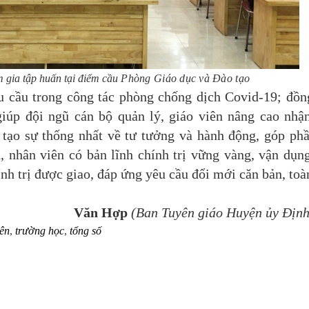
gia tập huấn tại điểm cầu
Phòng Giáo dục và Đào tạo
ầu trong công tác phòng chống dịch Covid-19; đồng
g
iúp đội ngũ
cán bộ quản lý,
giáo viên nâng cao nhậ
, tạo sự thống nhất về tư tưởng và hành động
,
góp ph
, nhân viên có bản lĩnh chính trị vững vàng, vận dụn
nh trị được giao, đáp ứng yêu cầu đổi mới căn bản, toà
Văn Hợp
(Ban Tuyên giáo Huyện ủy Địn
iên
,
trường học
,
tổng số