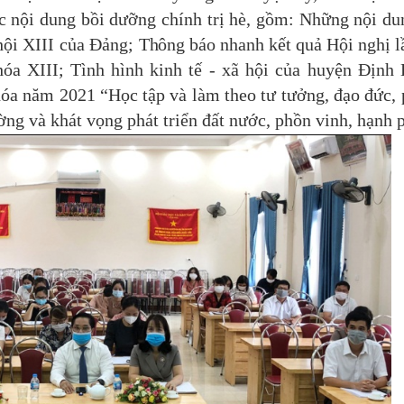
ác nội dung bồi dưỡng chính trị hè, gồm:
Những nội du
 hội XIII của Đảng;
Thông báo nhanh kết quả Hội nghị l
hóa XIII;
T
ình hình kinh tế - xã hội của huyện Định
óa năm 2021 “Học tập và làm theo tư tưởng, đạo đức,
ờng và khát vọng phát triển đất nước, phồn vinh, hạnh 