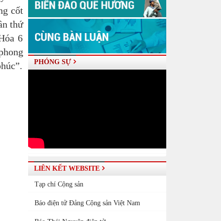
ng cốt
ần thứ
 Hóa 6
 phong
PHÓNG SỰ
phúc”.
LIÊN KẾT WEBSITE
Tạp chí Cộng sản
Báo điện tử Đảng Cộng sản Việt Nam