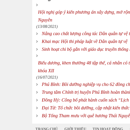
Hội nghị góp ý kiến phương án xây dựng, mở rộng,
Nguyên
(13/08/2021)
Nâng cao chất lượng công tác Dân quân tự vệ t
Khai mạc Hội thi pháp luật về Dân quân tự vệ
Sinh hoạt chi bộ gắn với giáo dục truyền thống 
Biểu dương, khen thưởng 48 tập thể, cá nhân có t
khóa XII
(16/07/2021)
Phú Bình: Bồi dưỡng nghiệp vụ cho 62 đồng ch
Trung tâm Chính trị huyện Phú Bình hoàn thàn
Đồng Hỷ: Công bố phát hành cuốn sách “Lịch
Đại Từ: Tổ chức bồi dưỡng, cập nhật kiến thức
Bộ Tổng Tham mưu với quê hương Thái Nguyên
TRANG CHỦ
GIỚI THIỆU
TIN HOẠT ĐỘNG