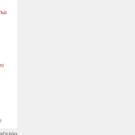
Thái
rị
)
BIỂN ĐẢO