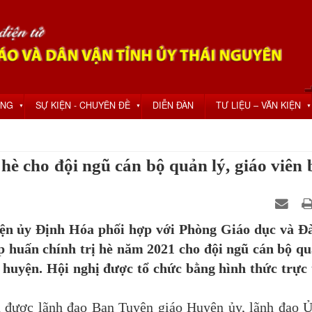
ỘNG
SỰ KIỆN - CHUYÊN ĐỀ
DIỄN ĐÀN
TƯ LIỆU – VĂN KIỆN
▼
▼
▼
ị hè cho đội ngũ cán bộ quản lý, giáo viên 
ủy Định Hóa phối hợp với Phòng Giáo dục và Đà
tập huấn chính trị hè năm 2021 cho đội ngũ cán bộ qu
 huyện. Hội nghị được tổ chức bằng hình thức trực 
 được lãnh đạo Ban Tuyên giáo Huyện ủy, lãnh đạo 