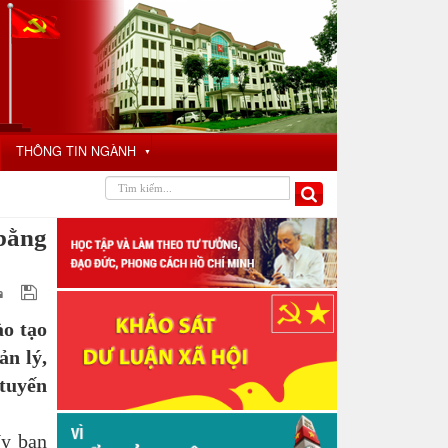
THÔNG TIN NGÀNH
▼
bằng
o tạo
ản lý,
tuyến
Ủy ban