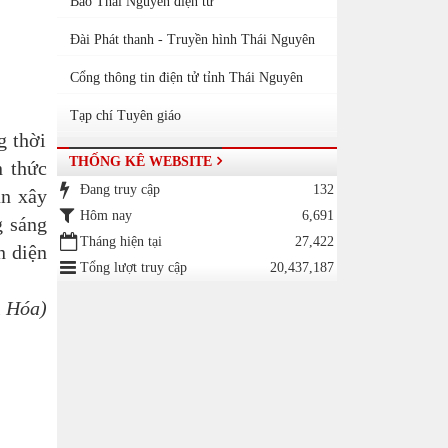
Báo Thái Nguyên điện tử
Đài Phát thanh - Truyền hình Thái Nguyên
Cổng thông tin điện tử tỉnh Thái Nguyên
Tạp chí Tuyên giáo
 thời
THỐNG KÊ WEBSITE
n thức
Đang truy cập
132
ần xây
Hôm nay
6,691
g sáng
Tháng hiện tại
27,422
n diện
Tổng lượt truy cập
20,437,187
h Hóa)