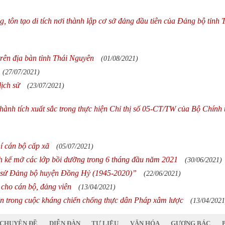
 tôn tạo di tích nơi thành lập cơ sở đảng đầu tiên của Đảng bộ tỉnh 
rên địa bàn tỉnh Thái Nguyên
(01/08/2021)
(27/07/2021)
lịch sử
(23/07/2021)
hành tích xuất sắc trong thực hiện Chỉ thị số 05-CT/TW của Bộ Chính t
í cán bộ cấp xã
(05/07/2021)
h kế mở các lớp bồi dưỡng trong 6 tháng đầu năm 2021
(30/06/2021)
 sử Đảng bộ huyện Đồng Hỷ (1945-2020)”
(22/06/2021)
 cho cán bộ, đảng viên
(13/04/2021)
 trong cuộc kháng chiến chống thực dân Pháp xâm lược
(13/04/2021
CHUYÊN ĐỀ
DIỄN ĐÀN
TƯ LIỆU
VĂN HÓA
GƯƠNG BÁC