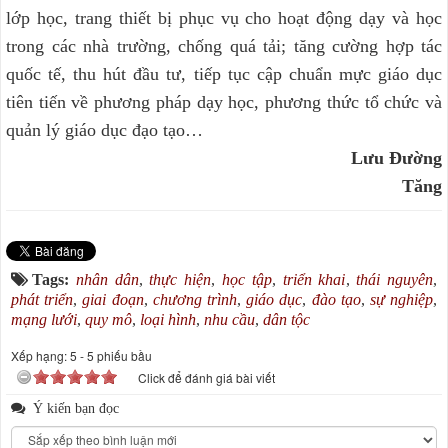
lớp học, trang thiết bị phục vụ cho hoạt động dạy và học
trong các nhà trường, chống quá tải; tăng cường hợp tác
quốc tế, thu hút đầu tư, tiếp tục cập chuẩn mực giáo dục
tiên tiến về phương pháp dạy học, phương thức tổ chức và
quản lý giáo dục đạo tạo…
Lưu Đường
Tăng
Tags:
nhân dân
,
thực hiện
,
học tập
,
triển khai
,
thái nguyên
,
phát triển
,
giai đoạn
,
chương trình
,
giáo dục
,
đào tạo
,
sự nghiệp
,
mạng lưới
,
quy mô
,
loại hình
,
nhu cầu
,
dân tộc
Xếp hạng:
5
-
5
phiếu bầu
Click để đánh giá bài viết
Ý kiến bạn đọc