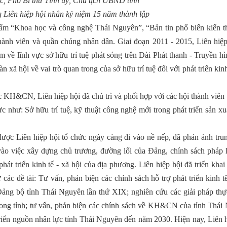
, Phó Bí thư Tỉnh uỷ, Chủ tịch UBND tỉnh
 Liên hiệp hội nhân kỷ niệm 15 năm thành lập
hẩm “Khoa học và công nghệ Thái Nguyên”, “Bản tin phổ biến kiến t
nh viên và quần chúng nhân dân. Giai đoạn 2011 - 2015, Liên hiệp
m về lĩnh vực sở hữu trí tuệ phát sóng trên Đài Phát thanh - Truyền h
ã hội về vai trò quan trong của sở hữu trí tuệ đối với phát triển kinh
ức KH&CN, Liên hiệp hội đã chủ trì và phối hợp với các hội thành viên
vực như: Sở hữu trí tuệ, kỹ thuật công nghệ mới trong phát triển sản x
được Liên hiệp hội tổ chức ngày càng đi vào nề nếp, đã phản ánh trun
vào việc xây dựng chủ trương, đường lối của Đảng, chính sách pháp l
át triển kinh tế - xã hội của địa phương. Liên hiệp hội đã triển khai
 các đề tài: Tư vấn, phản biện các chính sách hỗ trợ phát triển kinh t
Đảng bộ tỉnh Thái Nguyên lần thứ XIX; nghiên cứu các giải pháp thực
trong tỉnh; tư vấn, phản biện các chính sách về KH&CN của tỉnh Thái
triển nguồn nhân lực tỉnh Thái Nguyên đến năm 2030. Hiện nay, Liên h