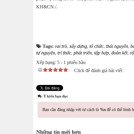
KH&CN./.
Tags:
vai trò
,
xây dựng
,
tổ chức
,
thái nguyên
,
b
tự nguyện
,
trí thức
,
phát triển
,
tập hợp
,
đoàn kết
,
rộ
Xếp hạng:
5
-
1
phiếu bầu
Click để đánh giá bài viết
Ý kiến bạn đọc
Bạn cần đăng nhập với tư cách là
%s
để có thể bình l
Những tin mới hơn