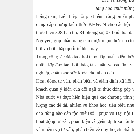
Đ/c Vũ Hồng Bắc
tặng hoa chúc mừng
Hằng năm, Liên hiệp hội phát hành rộng rãi ấn p
cung cấp những kiến thức KH&CN cho các hội thà
thực hiện 328 bản tin, 84 phóng sự, 07 buổi tọa đà
Nguyên, góp phần nâng cao được nhận thức của toàn x
hội và hội nhập quốc tế hiện nay.
Trong công tác đào tạo, hội thảo, tập huấn kiến th
nhiều lớp đào tạo, hội thảo, tập huấn về các lĩnh 
nghiệp, chăm sóc sức khỏe cho nhân dân…
Hoạt động tư vấn, phản biện và giám định xã hội 
khách quan ý kiến của đội ngũ trí thức đóng góp 
Nhà nước và thực hiện hiệu quả các chương trình ph
lượng các đề tài, nhiệm vụ khoa học, tiêu biểu như
cho đồng bào dân tộc thiểu số - phục vụ Đại hội 
hoạt động tư vấn, phản biện và giám định xã hội 
và nhiệm vụ tư vấn, phản biện về quy hoạch phát 