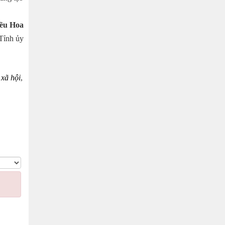
a
Tỉnh ủy
,
xã hội
,