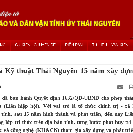
ỘNG
SỰ KIỆN - CHUYÊN ĐỀ
DIỄN ĐÀN
TƯ LIỆU – VĂN KIỆN
▼
▼
▼
và Kỹ thuật Thái Nguyên 15 năm xây dựn
0
n đã ban hành Quyết định 1632/QĐ-UBND cho phép thà
(Liên hiệp hội). Với vai trò là tổ chức chính trị - xã 
 tỉnh, sau 15 năm hình thành và phát triển, đến nay Liê
g lớp trí thức trên địa bàn tỉnh, từng bước phát huy trí 
học và công nghệ (KH&CN) tham gia xây dựng và phát triể