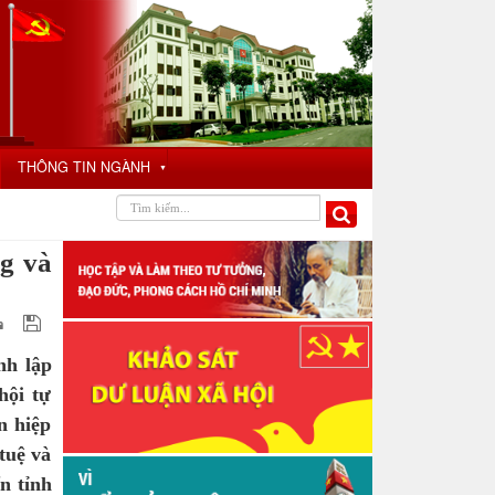
THÔNG TIN NGÀNH
▼
g và
nh lập
hội tự
n hiệp
tuệ và
n tỉnh