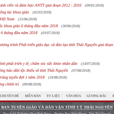
 sinh viên và đảm bảo ANTT giai đoạn 2012 - 2016
(09/01/2018)
ông tác khoa giáo
(02/03/2018)
 Việt Nam
(15/06/2018)
ác khoa giáo 6 tháng đầu năm 2018
(30/06/2018)
c 6 tháng đầu năm 2018
(03/07/2018)
ơng trình Phát triển giáo dục và đào tạo tỉnh Thái Nguyên giai đoạn
nh phát triển y tế, chăm sóc sức khỏe nhân dân
(14/07/2018)
ng bào dân tộc thiểu số tỉnh Thái Nguyên
(07/08/2018)
trúng tuyển đợt 1 năm 2018
(10/08/2018)
ng chính trị
(09/08/2018)
CHUYÊN ĐỀ
DIỄN ĐÀN
TƯ LIỆU
VĂN HÓA
GƯƠNG BÁC
BAN TUYÊN GIÁO VÀ DÂN VẬN TỈNH UỶ THÁI NGUYÊN
Trụ sở: Số 28 Đường Phan Đình Phùng - Phường Phan Đình Phùng - Tỉnh Thái Nguyên