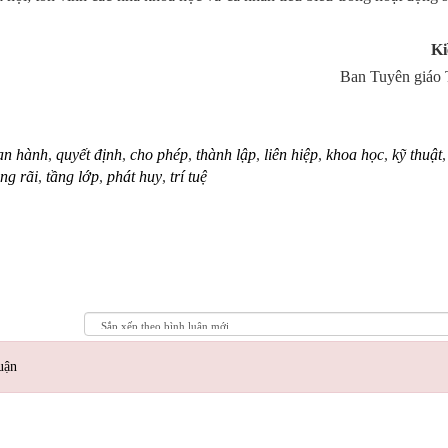
Kiều Ho
Ban Tuyên giáo 
an hành
,
quyết định
,
cho phép
,
thành lập
,
liên hiệp
,
khoa học
,
kỹ thuật
ng rãi
,
tầng lớp
,
phát huy
,
trí tuệ
uận