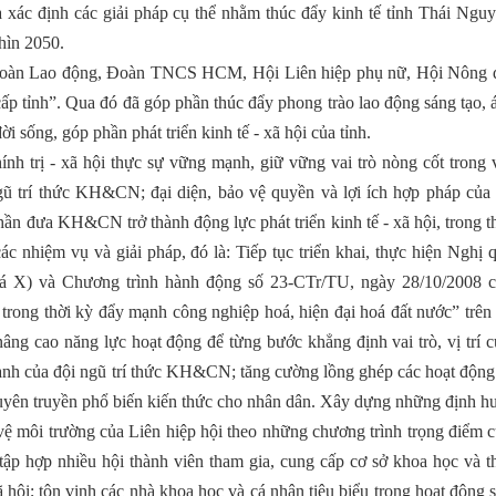
 xác định các giải pháp cụ thể nhằm thúc đẩy kinh tế tỉnh Thái Nguy
hìn 2050.
 đoàn Lao động, Đoàn TNCS HCM, Hội Liên hiệp phụ nữ, Hội Nông 
 cấp tỉnh”. Qua đó đã góp phần thúc đẩy phong trào lao động sáng tạo,
ời sống, góp phần phát triển kinh tế - xã hội của tỉnh.
ính trị - xã hội thực sự vững mạnh, giữ vững vai trò nòng cốt trong 
gũ trí thức KH&CN; đại diện, bảo vệ quyền và lợi ích hợp pháp của 
phần đưa KH&CN trở thành động lực phát triển kinh tế - xã hội, trong t
các nhiệm vụ và giải pháp, đó là: Tiếp tục triển khai, thực hiện Nghị 
á X) và Chương trình hành động số 23-CTr/TU, ngày 28/10/2008 
trong thời kỳ đẩy mạnh công nghiệp hoá, hiện đại hoá đất nước” trên 
, nâng cao năng lực hoạt động để từng bước khẳng định vai trò, vị trí 
 mạnh của đội ngũ trí thức KH&CN; tăng cường lồng ghép các hoạt động
 tuyên truyền phổ biến kiến thức cho nhân dân. Xây dựng những định h
vệ môi trường của Liên hiệp hội theo những chương trình trọng điểm c
tập hợp nhiều hội thành viên tham gia, cung cấp cơ sở khoa học và th
 hội; tôn vinh các nhà khoa học và cá nhân tiêu biểu trong hoạt động 