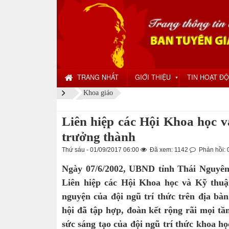
TRANG NHẤT
GIỚI THIỆU
TIN HOẠT Đ
▼
Khoa giáo
Liên hiệp các Hội Khoa học 
trưởng thành
Thứ sáu - 01/09/2017 06:00
Đã xem: 1142
Phản hồi: 
Ngày 07/6/2002, UBND tỉnh Thái Nguyê
Liên hiệp các Hội Khoa học và Kỹ thuật 
nguyện của đội ngũ trí thức trên địa bàn
hội đã tập hợp, đoàn kết rộng rãi mọi tần
sức sáng tạo của đội ngũ trí thức khoa 