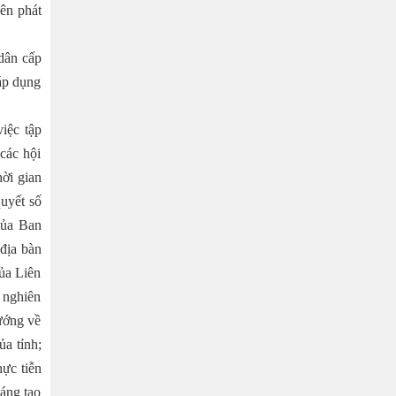
ên phát
dân cấp
 áp dụng
việc tập
các hội
hời gian
quyết số
của Ban
địa bàn
của Liên
 nghiên
ướng về
ủa tỉnh;
ực tiễn
sáng tạo