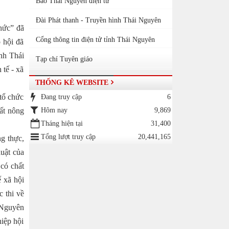
Báo Thái Nguyên điện tử
Đài Phát thanh - Truyền hình Thái Nguyên
hức” đã
Cổng thông tin điện tử tỉnh Thái Nguyên
 hội đã
ình Thái
Tạp chí Tuyên giáo
 tế - xã
THỐNG KÊ WEBSITE
 tổ chức
Đang truy cập
6
uất nông
Hôm nay
9,869
Tháng hiện tại
31,400
Tổng lượt truy cập
20,441,165
g thực,
uật của
 có chất
ế xã hội
 thi về
 Nguyên
iệp hội