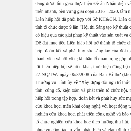
đang được tỉnh giao thực hiện Đề án Nhận diện và
triển nhanh, bền vững giai đoạn 2016 - 2020, tầm n
Liên hiệp hội đã phối hợp với Sở KH&CN, Liên
tỉnh tổ chức được 9 lần “Hội thi Sáng tạo kỹ thuật
có hiệu quả các giải pháp kỹ thuật vào sản xuất và đ
Để đạt mục tiêu Liên hiệp hội trở thành tổ chức ch
hợp, đoàn kết và phát huy sức sáng tạo của đội n
thành viên và hội viên; là nhân tố quan trọng góp 
tới Liên hiệp hội sẽ triển khai, thực hiện đồng bộ 
27-NQ/TW, ngày 06/8/2008 của Ban Bí thư (kho
Thường vụ Tỉnh ủy về “Xây dựng đội ngũ trí thức 
tỉnh; củng cố, kiện toàn và phát triển tổ chức hội
hiệp hội trong tập hợp, đoàn kết và phát huy sức
cứu khoa học, triển khai công nghệ với hoạt động
nghiên cứu khoa học, phát triển công nghệ và bảo 
tổ chức nghiên cứu khoa học theo hướng thu hút, 
phục vụ công tác tư vấn, phản biện và giám định xã