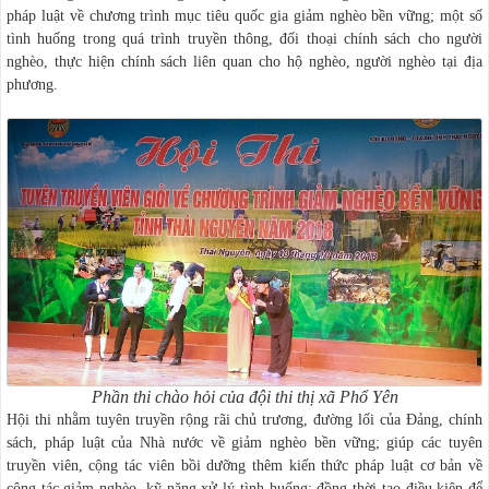
pháp luật về chương trình mục tiêu quốc gia giảm nghèo bền vững; một số
tình huống trong quá trình truyền thông, đối thoại chính sách cho người
nghèo, thực hiện chính sách liên quan cho hộ nghèo, người nghèo tại địa
phương.
Phần thi chào hỏi của đội thi thị xã Phổ Yên
Hội thi nhằm tuyên truyền rộng rãi chủ trương, đường lối của Đảng, chính
sách, pháp luật của Nhà nước về giảm nghèo bền vững; giúp các tuyên
truyền viên, cộng tác viên bồi dưỡng thêm kiến thức pháp luật cơ bản về
công tác giảm nghèo, kỹ năng xử lý tình huống; đồng thời tạo điều kiện để