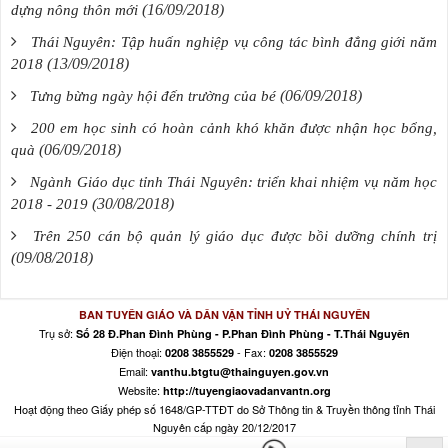
(16/09/2018)
dựng nông thôn mới
Thái Nguyên: Tập huấn nghiệp vụ công tác bình đẳng giới năm
(13/09/2018)
2018
(06/09/2018)
Tưng bừng ngày hội đến trường của bé
200 em học sinh có hoàn cảnh khó khăn được nhận học bổng,
(06/09/2018)
quà
Ngành Giáo dục tỉnh Thái Nguyên: triển khai nhiệm vụ năm học
(30/08/2018)
2018 - 2019
Trên 250 cán bộ quản lý giáo dục được bồi dưỡng chính trị
(09/08/2018)
BAN TUYÊN GIÁO VÀ DÂN VẬN TỈNH UỶ THÁI NGUYÊN
Trụ sở:
Số 28 Đ.Phan Đình Phùng - P.Phan Đình Phùng - T.Thái Nguyên
Điện thoại:
- Fax:
0208 3855529
0208 3855529
Email:
vanthu.btgtu@thainguyen.gov.vn
Website:
http://tuyengiaovadanvantn.org
Hoạt động theo Giấy phép số 1648/GP-TTĐT do Sở Thông tin & Truyền thông tỉnh Thái
Nguyên cấp ngày 20/12/2017