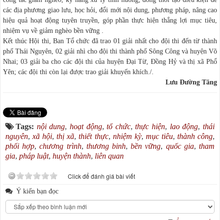
các địa phương giao lưu, học hỏi, đổi mới nội dung, phương pháp, nâng cao
hiệu quả hoạt động tuyên truyền, góp phần thực hiện thắng lợi mục tiêu,
nhiệm vụ về giảm nghèo bền vững .
Kết thúc Hội thi, Ban Tổ chức đã trao 01 giải nhất cho đội thi đến từ thành
phố Thái Nguyên, 02 giải nhì cho đội thi thành phố Sông Công và huyện Võ
Nhai; 03 giải ba cho các đội thi của huyện Đại Từ, Đồng Hỷ và thị xã Phổ
Yên; các đội thi còn lại được trao giải khuyến khích./.
Lưu Đường Tăng
Tags:
nội dung
,
hoạt động
,
tổ chức
,
thực hiện
,
lao động
,
thái
nguyên
,
xã hội
,
thị xã
,
thiết thực
,
nhiệm kỳ
,
mục tiêu
,
thành công
,
phối hợp
,
chương trình
,
thương binh
,
bền vững
,
quốc gia
,
tham
gia
,
pháp luật
,
huyện thành
,
liên quan
Click để đánh giá bài viết
Ý kiến bạn đọc