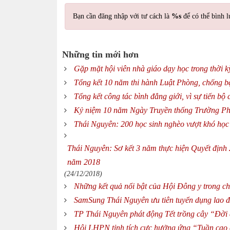
Bạn cần đăng nhập với tư cách là
%s
để có thể bình l
Những tin mới hơn
Gặp mặt hội viên nhà giáo dạy học trong thời k
Tổng kết 10 năm thi hành Luật Phòng, chống bạ
Tổng kết công tác bình đẳng giới, vì sự tiến b
Kỷ niệm 10 năm Ngày Truyền thống Trường Phổ
Thái Nguyên: 200 học sinh nghèo vượt khó họ
Thái Nguyên: Sơ kết 3 năm thực hiện Quyết địn
năm 2018
(24/12/2018)
Những kết quả nổi bật của Hội Đông y trong ch
SamSung Thái Nguyên ưu tiên tuyển dụng lao đ
TP Thái Nguyên phát động Tết trồng cây “Đờ
Hội LHPN tỉnh tích cực hưởng ứng “Tuần cao 