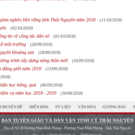
h giảm nghèo bền vững tỉnh Thái Nguyên năm 2018
(11/10/2018)
uyên
(02/10/2018)
ng tin về công tác dân số
(01/10/2018)
vệ môi trường
(20/09/2018)
nguyên khoáng sản
(18/09/2018)
ương trình xây dựng nông thôn mới
(16/09/2018)
h đẳng giới năm 2018
(13/09/2018)
/2018)
nhận học bổng, quà
(06/09/2018)
nhiệm vụ năm học 2018 - 2019
(30/08/2018)
CHUYÊN ĐỀ
DIỄN ĐÀN
TƯ LIỆU
VĂN HÓA
GƯƠNG BÁC
BAN TUYÊN GIÁO VÀ DÂN VẬN TỈNH UỶ THÁI NGUYÊN
Trụ sở: Số 28 Đường Phan Đình Phùng - Phường Phan Đình Phùng - Tỉnh Thái Nguyên