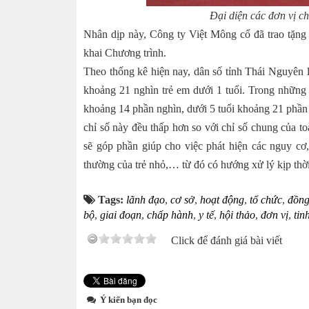
Đại diện các đơn vị c
Nhân dịp này, Công ty Việt Mông cổ đã trao tặng 
khai Chương trình.
Theo thống kê hiện nay, dân số tỉnh Thái Nguyên 
khoảng 21 nghìn trẻ em dưới 1 tuổi. Trong những 
khoảng 14 phần nghìn, dưới 5 tuổi khoảng 21 phần n
chỉ số này đều thấp hơn so với chỉ số chung của to
sẽ góp phần giúp cho việc phát hiện các nguy cơ, b
thường của trẻ nhỏ,… từ đó có hướng xử lý kịp thờ
Tags:
lãnh đạo
,
cơ sở
,
hoạt động
,
tổ chức
,
đồng
bộ
,
giai đoạn
,
chấp hành
,
y tế
,
hội thảo
,
đơn vị
,
tin
Click để đánh giá bài viết
Ý kiến bạn đọc