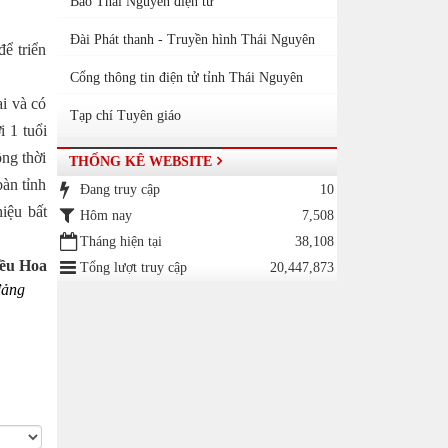
Báo Thái Nguyên điện tử
Đài Phát thanh - Truyền hình Thái Nguyên
ể triển
Cổng thông tin điện tử tỉnh Thái Nguyên
i và có
Tạp chí Tuyên giáo
 1 tuổi
ồng thời
THỐNG KÊ WEBSITE
bàn tỉnh
Đang truy cập
10
hiệu bất
Hôm nay
7,508
Tháng hiện tại
38,108
ều Hoa
Tổng lượt truy cập
20,447,873
đảng