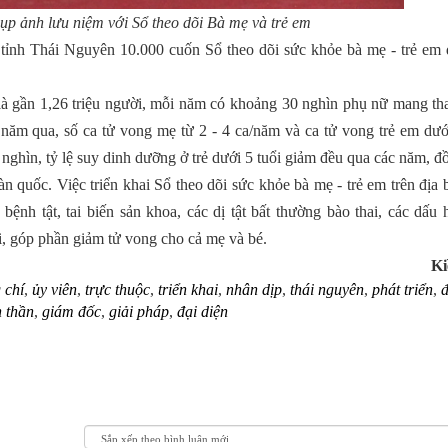
hụp ảnh lưu niệm với Sổ theo dõi Bà mẹ và trẻ em
tỉnh Thái Nguyên 10.000 cuốn Sổ theo dõi sức khỏe bà mẹ - trẻ em đ
là gần 1,26 triệu người, mỗi năm có khoảng 30 nghìn phụ nữ mang tha
năm qua, số ca tử vong mẹ từ 2 - 4 ca/năm và ca tử vong trẻ em dưới
ghìn, tỷ lệ suy dinh dưỡng ở trẻ dưới 5 tuổi giảm đều qua các năm, đ
àn quốc. Việc triển khai Sổ theo dõi sức khỏe bà mẹ - trẻ em trên địa 
ệnh tật, tai biến sản khoa, các dị tật bất thường bào thai, các dấu 
i, góp phần giảm tử vong cho cả mẹ và bé.
Ki
 chí
,
ủy viên
,
trực thuộc
,
triển khai
,
nhân dịp
,
thái nguyên
,
phát triển
,
h thần
,
giám đốc
,
giải pháp
,
đại diện