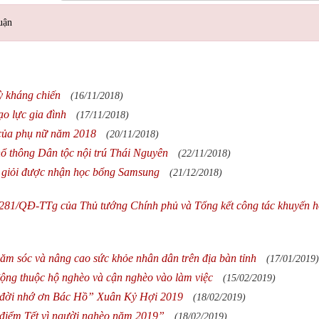
uận
ỳ kháng chiến
(16/11/2018)
o lực gia đình
(17/11/2018)
ộ của phụ nữ năm 2018
(20/11/2018)
 thông Dân tộc nội trú Thái Nguyên
(22/11/2018)
c giỏi được nhận học bổng Samsung
(21/12/2018)
h 281/QĐ-TTg của Thủ tướng Chính phủ và Tổng kết công tác khuyến 
ăm sóc và nâng cao sức khỏe nhân dân trên địa bàn tỉnh
(17/01/2019)
ộng thuộc hộ nghèo và cận nghèo vào làm việc
(15/02/2019)
i đời nhớ ơn Bác Hồ” Xuân Kỷ Hợi 2019
(18/02/2019)
điểm Tết vì người nghèo năm 2019”
(18/02/2019)