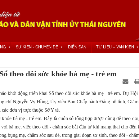
ỘNG
SỰ KIỆN - CHUYÊN ĐỀ
DIỄN ĐÀN
TƯ LIỆU – VĂN KIỆN
▼
▼
▼
Sổ theo dõi sức khỏe bà mẹ - trẻ em
ảo khởi động triển khai Sổ theo dõi sức khỏe bà mẹ - trẻ em. Dự Hội
đồng chí Nguyễn Vy Hồng, Ủy viên Ban Chấp hành Đảng bộ tỉnh, Giám
 các đơn vị trực thuộc Sở Y tế.
c khỏe bà mẹ - trẻ em. Đây là cuốn sổ tổng hợp được dùng để theo dõi
 với bà mẹ, việc theo dõi - chăm sóc bắt đầu từ khi mang thai cho đến 
trong bụng mẹ, chăm sóc sau đẻ, trong giai đoạn sơ sinh, theo dõi - chă