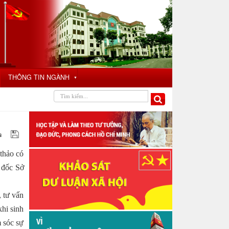
THÔNG TIN NGÀNH
▼
 thảo có
 đốc Sở
, tư vấn
khi sinh
m sóc sự