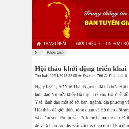
TRANG NHẤT
GIỚI THIỆU
TIN HOẠT Đ
▼
Khoa giáo
Hội thảo khởi động triển khai 
Thứ hai - 12/11/2018 22:05
Đã xem: 796
Phản hồi: 0
Ngày 08/11, Sở Y tế Thái Nguyên đã tổ chức Hội th
lãnh đạo Vụ Sức khỏe Bà mẹ - Trẻ em, Bộ Y tế; 
Y tế; lãnh đạo một số sở, ban, ngành, địa phương và
Hội thảo đã giới thiệu tổng quan về Sổ theo dõi sứ
và chăm sóc liên tục về sức khỏe bà mẹ trẻ em. Đối
đẻ và 6 tuần sau đẻ. Đối với trẻ, theo dõi từ khi ở 