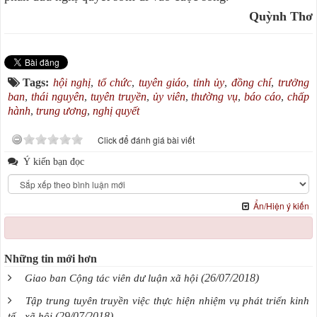
Quỳnh Thơ
Tags:
hội nghị
,
tổ chức
,
tuyên giáo
,
tỉnh ủy
,
đồng chí
,
trưởng
ban
,
thái nguyên
,
tuyên truyền
,
ủy viên
,
thường vụ
,
báo cáo
,
chấp
hành
,
trung ương
,
nghị quyết
Click để đánh giá bài viết
Ý kiến bạn đọc
Ẩn/Hiện ý kiến
Những tin mới hơn
(26/07/2018)
Giao ban Cộng tác viên dư luận xã hội
Tập trung tuyên truyền việc thực hiện nhiệm vụ phát triển kinh
(29/07/2018)
tế - xã hội