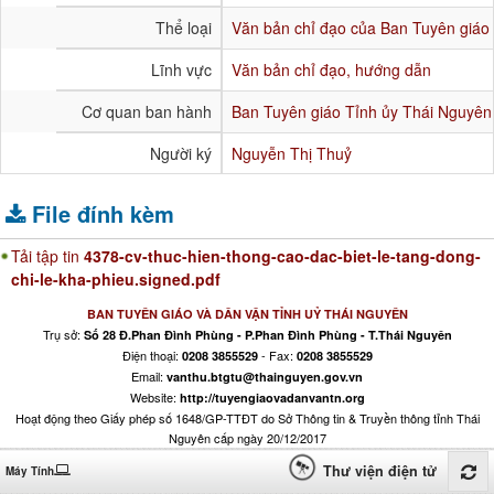
Thể loại
Văn bản chỉ đạo của Ban Tuyên giáo
Lĩnh vực
Văn bản chỉ đạo, hướng dẫn
Cơ quan ban hành
Ban Tuyên giáo Tỉnh ủy Thái Nguyên
Người ký
Nguyễn Thị Thuỷ
File đính kèm
Tải tập tin
4378-cv-thuc-hien-thong-cao-dac-biet-le-tang-dong-
chi-le-kha-phieu.signed.pdf
BAN TUYÊN GIÁO VÀ DÂN VẬN TỈNH UỶ THÁI NGUYÊN
Trụ sở:
Số 28 Đ.Phan Đình Phùng - P.Phan Đình Phùng - T.Thái Nguyên
Điện thoại:
- Fax:
0208 3855529
0208 3855529
Email:
vanthu.btgtu@thainguyen.gov.vn
Website:
http://tuyengiaovadanvantn.org
Hoạt động theo Giấy phép số 1648/GP-TTĐT do Sở Thông tin & Truyền thông tỉnh Thái
Nguyên cấp ngày 20/12/2017
Thư viện điện tử
Máy Tính