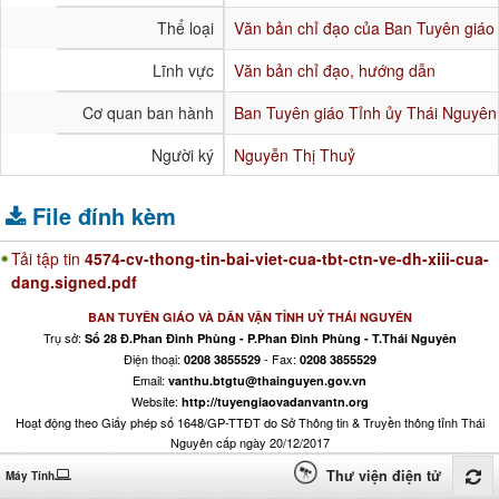
Thể loại
Văn bản chỉ đạo của Ban Tuyên giáo
Lĩnh vực
Văn bản chỉ đạo, hướng dẫn
Cơ quan ban hành
Ban Tuyên giáo Tỉnh ủy Thái Nguyên
Người ký
Nguyễn Thị Thuỷ
File đính kèm
Tải tập tin
4574-cv-thong-tin-bai-viet-cua-tbt-ctn-ve-dh-xiii-cua-
dang.signed.pdf
BAN TUYÊN GIÁO VÀ DÂN VẬN TỈNH UỶ THÁI NGUYÊN
Trụ sở:
Số 28 Đ.Phan Đình Phùng - P.Phan Đình Phùng - T.Thái Nguyên
Điện thoại:
- Fax:
0208 3855529
0208 3855529
Email:
vanthu.btgtu@thainguyen.gov.vn
Website:
http://tuyengiaovadanvantn.org
Hoạt động theo Giấy phép số 1648/GP-TTĐT do Sở Thông tin & Truyền thông tỉnh Thái
Nguyên cấp ngày 20/12/2017
Thư viện điện tử
Máy Tính