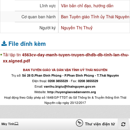
Lĩnh vực
Văn bản chỉ đạo, hướng dẫn
Cơ quan ban hành
Ban Tuyên giáo Tỉnh ủy Thái Nguyên
Người ký
Nguyễn Thị Thuỷ
File đính kèm
Tải tập tin
4563cv-day-manh-tuyen-truyen-dhdb-db-tinh-lan-thu-
xx.signed.pdf
BAN TUYÊN GIÁO VÀ DÂN VẬN TỈNH UỶ THÁI NGUYÊN
Trụ sở:
Số 28 Đ.Phan Đình Phùng - P.Phan Đình Phùng - T.Thái Nguyên
Điện thoại:
- Fax:
0208 3855529
0208 3855529
Email:
vanthu.btgtu@thainguyen.gov.vn
Website:
http://tuyengiaovadanvantn.org
Hoạt động theo Giấy phép số 1648/GP-TTĐT do Sở Thông tin & Truyền thông tỉnh Thái
Nguyên cấp ngày 20/12/2017
Thư viện điện tử
Máy Tính