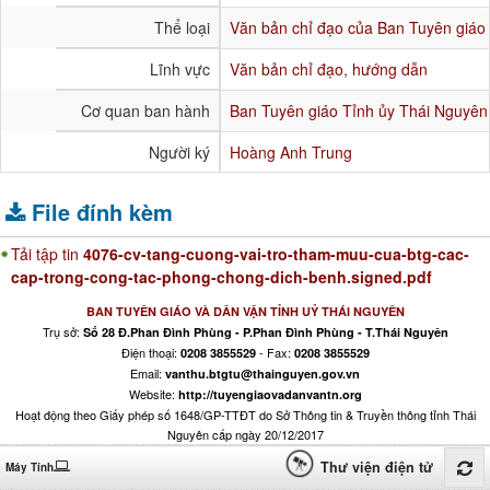
Thể loại
Văn bản chỉ đạo của Ban Tuyên giáo
Lĩnh vực
Văn bản chỉ đạo, hướng dẫn
Cơ quan ban hành
Ban Tuyên giáo Tỉnh ủy Thái Nguyên
Người ký
Hoàng Anh Trung
File đính kèm
Tải tập tin
4076-cv-tang-cuong-vai-tro-tham-muu-cua-btg-cac-
cap-trong-cong-tac-phong-chong-dich-benh.signed.pdf
BAN TUYÊN GIÁO VÀ DÂN VẬN TỈNH UỶ THÁI NGUYÊN
Trụ sở:
Số 28 Đ.Phan Đình Phùng - P.Phan Đình Phùng - T.Thái Nguyên
Điện thoại:
- Fax:
0208 3855529
0208 3855529
Email:
vanthu.btgtu@thainguyen.gov.vn
Website:
http://tuyengiaovadanvantn.org
Hoạt động theo Giấy phép số 1648/GP-TTĐT do Sở Thông tin & Truyền thông tỉnh Thái
Nguyên cấp ngày 20/12/2017
Thư viện điện tử
Máy Tính