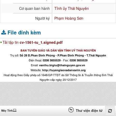
Cơ quan ban hành
Tỉnh ủy Thái Nguyên
Người ký
Phạm Hoàng Sơn
File đính kèm
Tải tập tin
cv-1561-tu_1.signed.pdf
BAN TUYÊN GIÁO VÀ DÂN VẬN TỈNH UỶ THÁI NGUYÊN
Trụ sở:
Số 28 Đ.Phan Đình Phùng - P.Phan Đình Phùng - T.Thái Nguyên
Điện thoại:
- Fax:
0208 3855529
0208 3855529
Email:
vanthu.btgtu@thainguyen.gov.vn
Website:
http://tuyengiaovadanvantn.org
Hoạt động theo Giấy phép số 1648/GP-TTĐT do Sở Thông tin & Truyền thông tỉnh Thái
Nguyên cấp ngày 20/12/2017
Thư viện điện tử
Máy Tính