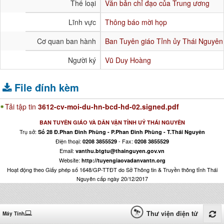
Thể loại
Văn bản chỉ đạo của Trung ương
Lĩnh vực
Thông báo mời họp
Cơ quan ban hành
Ban Tuyên giáo Tỉnh ủy Thái Nguyên
Người ký
Vũ Duy Hoàng
File đính kèm
Tải tập tin
3612-cv-moi-du-hn-bcd-hd-02.signed.pdf
BAN TUYÊN GIÁO VÀ DÂN VẬN TỈNH UỶ THÁI NGUYÊN
Trụ sở:
Số 28 Đ.Phan Đình Phùng - P.Phan Đình Phùng - T.Thái Nguyên
Điện thoại:
- Fax:
0208 3855529
0208 3855529
Email:
vanthu.btgtu@thainguyen.gov.vn
Website:
http://tuyengiaovadanvantn.org
Hoạt động theo Giấy phép số 1648/GP-TTĐT do Sở Thông tin & Truyền thông tỉnh Thái
Nguyên cấp ngày 20/12/2017
Thư viện điện tử
Máy Tính