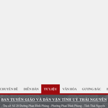
CHUYÊN ĐỀ
DIỄN ĐÀN
TƯ LIỆU
VĂN HÓA
GƯƠNG BÁC
BAN TUYÊN GIÁO VÀ DÂN VẬN TỈNH UỶ THÁI NGUYÊN
Trụ sở: Số 28 Đường Phan Đình Phùng - Phường Phan Đình Phùng - Tỉnh Thái Nguyên