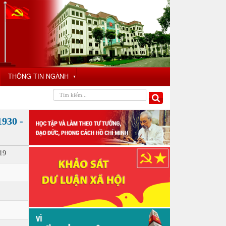
THÔNG TIN NGÀNH
▼
930 -
19