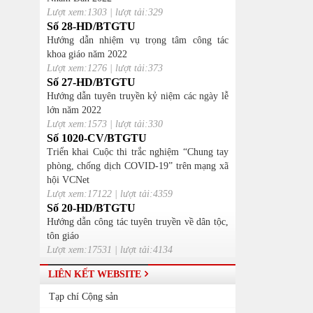
Lượt xem:1303 | lượt tải:329
Số 28-HD/BTGTU
Hướng dẫn nhiệm vụ trọng tâm công tác
khoa giáo năm 2022
Lượt xem:1276 | lượt tải:373
Số 27-HD/BTGTU
Hướng dẫn tuyên truyền kỷ niệm các ngày lễ
lớn năm 2022
Lượt xem:1573 | lượt tải:330
Số 1020-CV/BTGTU
Triển khai Cuộc thi trắc nghiệm “Chung tay
phòng, chống dịch COVID-19” trên mạng xã
hội VCNet
Lượt xem:17122 | lượt tải:4359
Số 20-HD/BTGTU
Hướng dẫn công tác tuyên truyền về dân tộc,
tôn giáo
Lượt xem:17531 | lượt tải:4134
LIÊN KẾT WEBSITE
Tạp chí Cộng sản