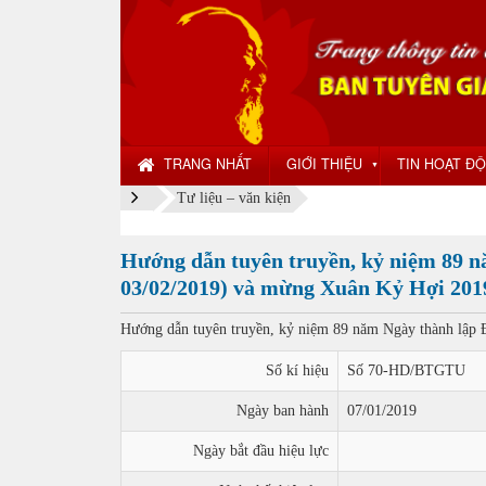
TRANG NHẤT
GIỚI THIỆU
TIN HOẠT Đ
▼
Tư liệu – văn kiện
Hướng dẫn tuyên truyền, kỷ niệm 89 n
03/02/2019) và mừng Xuân Kỷ Hợi 201
Hướng dẫn tuyên truyền, kỷ niệm 89 năm Ngày thành lập
Số kí hiệu
Số 70-HD/BTGTU
Ngày ban hành
07/01/2019
Ngày bắt đầu hiệu lực