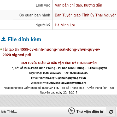
Lĩnh vực
Văn bản chỉ đạo, hướng dẫn
Cơ quan ban hành
Ban Tuyên giáo Tỉnh ủy Thái Nguyên
Người ký
Hà Minh Lợi
File đính kèm
Tải tập tin
4555-cv-dinh-huong-hoat-dong-vhvn-quy-iv-
2020.signed.pdf
BAN TUYÊN GIÁO VÀ DÂN VẬN TỈNH UỶ THÁI NGUYÊN
Trụ sở:
Số 28 Đ.Phan Đình Phùng - P.Phan Đình Phùng - T.Thái Nguyên
Điện thoại:
- Fax:
0208 3855529
0208 3855529
Email:
vanthu.btgtu@thainguyen.gov.vn
Website:
http://tuyengiaovadanvantn.org
Hoạt động theo Giấy phép số 1648/GP-TTĐT do Sở Thông tin & Truyền thông tỉnh Thái
Nguyên cấp ngày 20/12/2017
Thư viện điện tử
Máy Tính