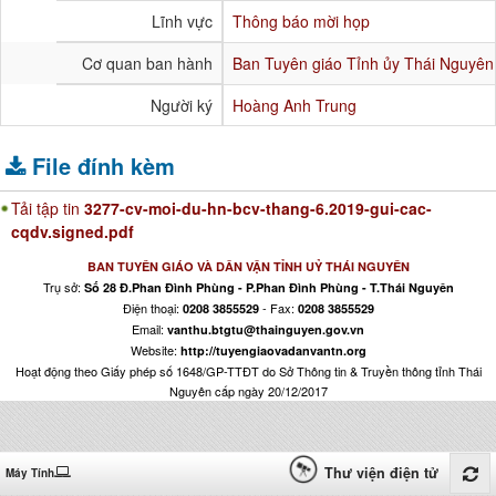
Lĩnh vực
Thông báo mời họp
Cơ quan ban hành
Ban Tuyên giáo Tỉnh ủy Thái Nguyên
Người ký
Hoàng Anh Trung
File đính kèm
Tải tập tin
3277-cv-moi-du-hn-bcv-thang-6.2019-gui-cac-
cqdv.signed.pdf
BAN TUYÊN GIÁO VÀ DÂN VẬN TỈNH UỶ THÁI NGUYÊN
Trụ sở:
Số 28 Đ.Phan Đình Phùng - P.Phan Đình Phùng - T.Thái Nguyên
Điện thoại:
- Fax:
0208 3855529
0208 3855529
Email:
vanthu.btgtu@thainguyen.gov.vn
Website:
http://tuyengiaovadanvantn.org
Hoạt động theo Giấy phép số 1648/GP-TTĐT do Sở Thông tin & Truyền thông tỉnh Thái
Nguyên cấp ngày 20/12/2017
Thư viện điện tử
Máy Tính