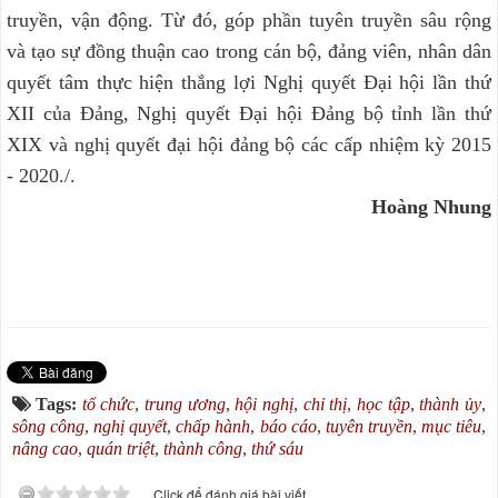
truyền, vận động. Từ đó, góp phần tuyên truyền sâu rộng
và tạo sự đồng thuận cao trong cán bộ, đảng viên, nhân dân
quyết tâm thực hiện thắng lợi Nghị quyết Đại hội lần thứ
XII của Đảng, Nghị quyết Đại hội Đảng bộ tỉnh lần thứ
XIX và nghị quyết đại hội đảng bộ các cấp nhiệm kỳ 2015
- 2020./.
Hoàng Nhung
Tags:
tổ chức
,
trung ương
,
hội nghị
,
chỉ thị
,
học tập
,
thành ủy
,
sông công
,
nghị quyết
,
chấp hành
,
báo cáo
,
tuyên truyền
,
mục tiêu
,
nâng cao
,
quán triệt
,
thành công
,
thứ sáu
Click để đánh giá bài viết