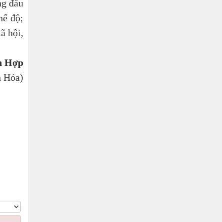
ng đấu
ế độ;
̃ hội,
 Hợp
 Hóa)