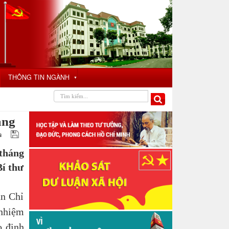
THÔNG TIN NGÀNH
▼
̣ng
tháng
í thư
n Chỉ
 nhiệm
o định