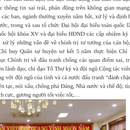
́c thông tin sai trái, phản động trên không gian mạn
ới các ban, ngành thường xuyên nắm bắt, xử lý và định
ớc, trong và sau tổ chức Đại hội đại biểu toàn quốc lâ
ốc hội khóa XV và đại biểu HĐND các cấp nhiệm kỳ
ị xử lý những vấn đề về chính trị tư tưởng của cán bộ
Chỉ huy Quân sự huyện sơ kết 5 năm thực hiện Chỉ 
c Chính trị về đấu tranh chống các quan điểm sai, tr
 lãnh đạo, chỉ đạo Tổ Thư ký và đội ngũ Cộng tác viê
g với đội ngũ của tỉnh và cả nước đấu tranh
“đánh chặ
yên tạc, nói xấu, chống phá Đảng, Nhà nước và chế độ; tíc
ch cực, gương người tốt việc tốt,…