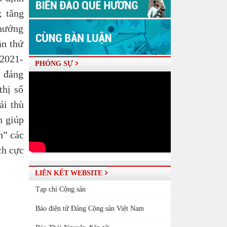
g;
tăng
 hướng
̀n thứ
 2021-
PHÓNG SỰ
, đảng
thị số
ái thù
n giúp
n” các
h cực
LIÊN KẾT WEBSITE
Tạp chí Cộng sản
Báo điện tử Đảng Cộng sản Việt Nam