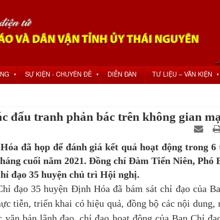
ỘNG
SỰ KIỆN - CHUYÊN ĐỀ
DIỄN ĐÀN
TƯ LIỆU – VĂN KIỆN
▼
▼
▼
́c đấu tranh phản bác trên không gian ma
Hóa đã họp để đánh giá kết quả hoạt động trong 6 
tháng cuối năm 2021. Đồng chí Đàm Tiến Niên, Phó B
̉ đạo 35 huyện chủ trì Hội nghị.
đạo 35 huyện Định Hóa đã bám sát chỉ đạo của Ba
 tiễn, triển khai có hiệu quả, đồng bộ các nội dung,
c văn bản lãnh đạo, chỉ đạo hoạt động của Ban Chỉ đạ