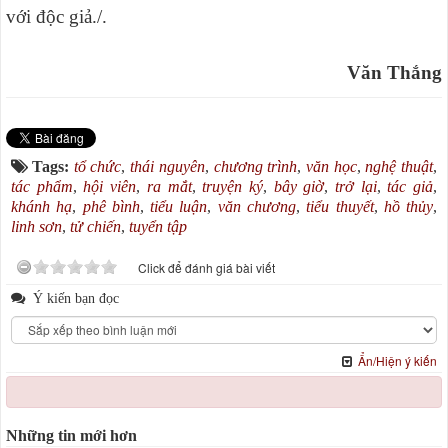
với độc giả./.
Văn Thắng
Tags:
tổ chức
,
thái nguyên
,
chương trình
,
văn học
,
nghệ thuật
,
tác phẩm
,
hội viên
,
ra mắt
,
truyện ký
,
bây giờ
,
trở lại
,
tác giả
,
khánh hạ
,
phê bình
,
tiểu luận
,
văn chương
,
tiểu thuyết
,
hồ thủy
,
linh sơn
,
tử chiến
,
tuyển tập
Click để đánh giá bài viết
Ý kiến bạn đọc
Ẩn/Hiện ý kiến
Những tin mới hơn