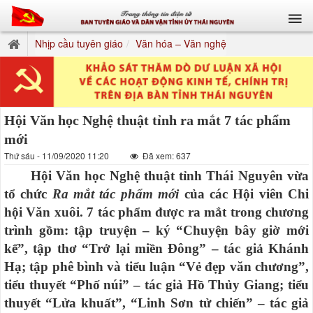
Nhịp cầu tuyên giáo
Văn hóa – Văn nghệ
Hội Văn học Nghệ thuật tỉnh ra mắt 7 tác phẩm
mới
Thứ sáu - 11/09/2020 11:20
Đã xem: 637
Hội Văn học Nghệ thuật tỉnh Thái Nguyên vừa
tổ chức
Ra mắt tác phẩm mới
của các Hội viên Chi
hội Văn xuôi. 7 tác phẩm được ra mắt trong chương
trình gồm: tập truyện – ký “Chuyện bây giờ mới
kể”, tập thơ “Trở lại miền Đông” – tác giả Khánh
Hạ; tập phê bình và tiểu luận “Vẻ đẹp văn chương”,
tiểu thuyết “Phố núi” – tác giả Hồ Thủy Giang; tiểu
thuyết “Lửa khuất”, “Linh Sơn tử chiến” – tác giả