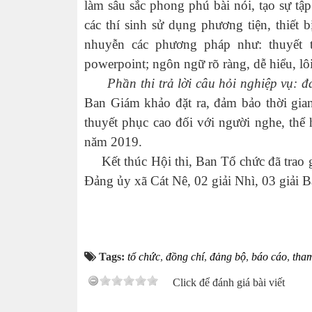
làm sâu sắc phong phú bài nói, tạo sự tập
các thí sinh sử dụng phương tiện, thiết
nhuyễn các phương pháp như: thuyết tr
powerpoint; ngôn ngữ rõ ràng, dễ hiểu, lô
Phần thi trả lời câu hỏi nghiệp vụ: đ
Ban Giám khảo đặt ra, đảm bảo thời gian 
thuyết phục cao đối với người nghe, thể 
năm 2019.
Kết thúc Hội thi, Ban Tổ chức đã trao
Đảng ủy xã Cát Nê, 02 giải Nhì, 03 giải B
Tags:
tổ chức
,
đồng chí
,
đảng bộ
,
báo cáo
,
tha
Click để đánh giá bài viết