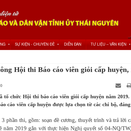
ỘNG
SỰ KIỆN - CHUYÊN ĐỀ
DIỄN ĐÀN
TƯ LIỆU – VĂN KIỆN
▼
▼
▼
ông Hội thi Báo cáo viên giỏi cấp huyện
 0
 tổ chức Hội thi báo cáo viên giỏi cấp huyện năm 2019
 báo cáo viên cấp huyện được lựa chọn từ các chi bộ, đảng
 phần thi, gồm: soạn đề cương, thuyết trình và trả lời c
đề năm 2019 gắn với thực hiện Nghị quyết số 04-NQ/TW