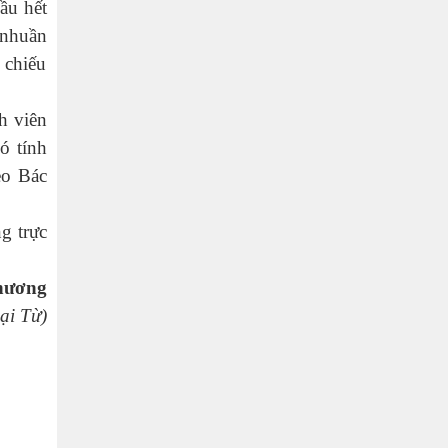
ầu hết
 nhuần
 chiếu
nh viên
ó tính
eo Bác
g trực
hương
ại Từ)