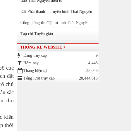
Báo Thái Nguyên điện tử
Đài Phát thanh - Truyền hình Thái Nguyên
Cổng thông tin điện tử tỉnh Thái Nguyên
Tạp chí Tuyên giáo
THỐNG KÊ WEBSITE
Đang truy cập
9
Hôm nay
4,448
bố cục
Tháng hiện tại
35,048
ch đặt
Tổng lượt truy cập
20,444,813
 rõ chủ
sâu sắc
in cho
c kiến
p thời