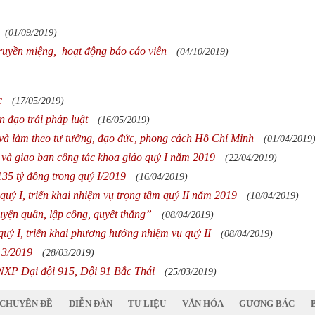
(01/09/2019)
truyền miệng, hoạt động báo cáo viên
(04/10/2019)
c
(17/05/2019)
 đạo trái pháp luật
(16/05/2019)
 và làm theo tư tưởng, đạo đức, phong cách Hồ Chí Minh
(01/04/2019
n và giao ban công tác khoa giáo quý I năm 2019
(22/04/2019)
35 tỷ đồng trong quý I/2019
(16/04/2019)
quý I, triển khai nhiệm vụ trọng tâm quý II năm 2019
(10/04/2019)
yện quân, lập công, quyết thắng”
(08/04/2019)
quý I, triển khai phương hướng nhiệm vụ quý II
(08/04/2019)
 3/2019
(28/03/2019)
NXP Đại đội 915, Đội 91 Bắc Thái
(25/03/2019)
CHUYÊN ĐỀ
DIỄN ĐÀN
TƯ LIỆU
VĂN HÓA
GƯƠNG BÁC