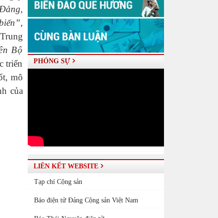
 Đảng,
biến”,
 Trung
iên Bộ
PHÓNG SỰ
c triển
ốt, mô
nh của
LIÊN KẾT WEBSITE
Tạp chí Cộng sản
Báo điện tử Đảng Cộng sản Việt Nam