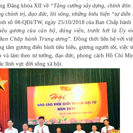
ơng Đảng khóa XII về
“Tăng cường xây dựng, chỉnh đốn
ng chính trị, đạo đức, lối sống, những biểu hiện “tự diễn 
nh số 08-QĐi/TW, ngày 25/10/2018 của Ban Chấp hành
êu gương của cán bộ, đảng viên, trước hết là Ủy v
n Ban Chấp hành Trung ương
”
.
Đồng thời
l
iên hệ với việ
ng tấm gương điển hình tiêu biểu, gương người tốt, việc t
ập và làm theo tư tưởng, đạo đức, phong cách Hồ Chí Mi
ác lĩnh vực đời sống xã hội.