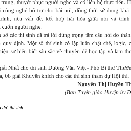
 trung, thuyết phục người nghe và có liên hệ thực tiễn. H
 bị công nghệ hỗ trợ cho bài nói, đồng thời sử dụng khá
ình, nêu vấn đề, kết hợp hài hòa giữa nói và trình
i cuốn người nghe.
a số
các thí sinh đã trả lời đúng trọng tâm câu hỏi do thà
quy định. Một số thí sinh có lập luận chặt chẽ, logic, c
hiện sự hiểu biết sâu sắc về chuyên đề học tập và làm th
 giải Nhất cho thí sinh Dương Văn Việt - Phó Bí thư Thườn
a, 08 giải Khuyến khích cho các thí sinh tham dự Hội thi.
Nguyễn Thị Huyền T
(Ban Tuyên giáo Huyện ủy Đ
m dự
,
thí sinh