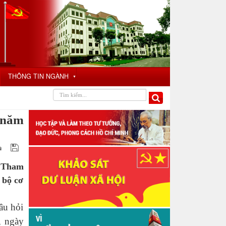
THÔNG TIN NGÀNH
▼
, năm
. Tham
 bộ cơ
âu hỏi
, ngày