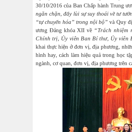
30/10/2016 của Ban Chấp hành Trung ư
ngăn chặn, đẩy lùi sự suy thoái về tư tưở
“tự chuyển hóa” trong nội bộ”
và Quy đị
ương Đảng khóa XII về
“Trách nhiệm n
Chính trị, Ủy viên Ban Bí thư, Ủy viê
khai thực hiện ở đơn vị, địa phương, nhữ
hình hay, cách làm hiệu quả trong học t
ngành, cơ quan, đơn vị, địa phương trên c