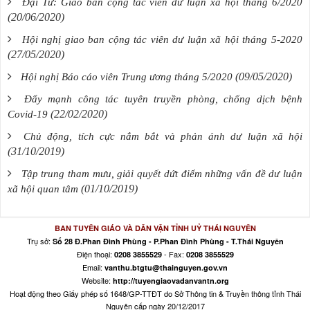
Đại Từ: Giao ban cộng tác viên dư luận xã hội tháng 6/2020
(20/06/2020)
Hội nghị giao ban cộng tác viên dư luận xã hội tháng 5-2020
(27/05/2020)
(09/05/2020)
Hội nghị Báo cáo viên Trung ương tháng 5/2020
Đẩy mạnh công tác tuyên truyền phòng, chống dịch bệnh
(22/02/2020)
Covid-19
Chủ động, tích cực nắm bắt và phản ánh dư luận xã hội
(31/10/2019)
Tập trung tham mưu, giải quyết dứt điểm những vấn đề dư luận
(01/10/2019)
xã hội quan tâm
BAN TUYÊN GIÁO VÀ DÂN VẬN TỈNH UỶ THÁI NGUYÊN
Trụ sở:
Số 28 Đ.Phan Đình Phùng - P.Phan Đình Phùng - T.Thái Nguyên
Điện thoại:
- Fax:
0208 3855529
0208 3855529
Email:
vanthu.btgtu@thainguyen.gov.vn
Website:
http://tuyengiaovadanvantn.org
Hoạt động theo Giấy phép số 1648/GP-TTĐT do Sở Thông tin & Truyền thông tỉnh Thái
Nguyên cấp ngày 20/12/2017