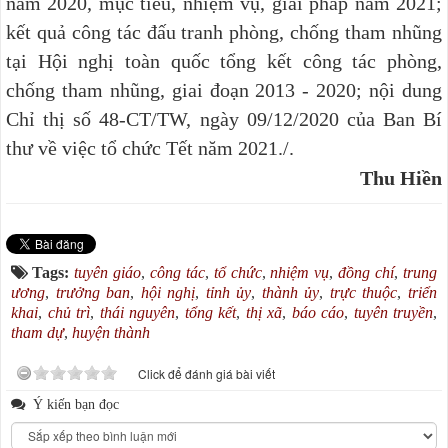
năm 2020, mục tiêu, nhiệm vụ, giải pháp năm 2021;
kết quả công tác đấu tranh phòng, chống tham nhũng
tại Hội nghị toàn quốc tổng kết công tác phòng,
chống tham nhũng, giai đoạn 2013 - 2020; nội dung
Chỉ thị số 48-CT/TW, ngày 09/12/2020 của Ban Bí
thư về việc tổ chức Tết năm 2021./.
Thu Hiền
Tags:
tuyên giáo
,
công tác
,
tổ chức
,
nhiệm vụ
,
đồng chí
,
trung
ương
,
trưởng ban
,
hội nghị
,
tỉnh ủy
,
thành ủy
,
trực thuộc
,
triển
khai
,
chủ trì
,
thái nguyên
,
tổng kết
,
thị xã
,
báo cáo
,
tuyên truyền
,
tham dự
,
huyện thành
Click để đánh giá bài viết
Ý kiến bạn đọc