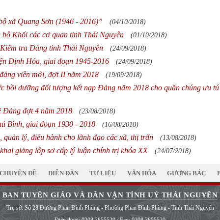
bộ xã Quang Sơn (1946 - 2016)”
(04/10/2018)
g bộ Khối các cơ quan tỉnh Thái Nguyên
(01/10/2018)
 Kiểm tra Đảng tỉnh Thái Nguyên
(24/09/2018)
yện Định Hóa, giai đoạn 1945-2016
(24/09/2018)
 đảng viên mới, đợt II năm 2018
(19/09/2018)
c bồi dưỡng đối tượng kết nạp Đảng năm 2018 cho quần chúng ưu tú
ề Đảng đợt 4 năm 2018
(23/08/2018)
hú Bình, giai đoạn 1930 - 2018
(16/08/2018)
quản lý, điều hành cho lãnh đạo các xã, thị trấn
(13/08/2018)
hai giảng lớp sơ cấp lý luận chính trị khóa XX
(24/07/2018)
CHUYÊN ĐỀ
DIỄN ĐÀN
TƯ LIỆU
VĂN HÓA
GƯƠNG BÁC
BAN TUYÊN GIÁO VÀ DÂN VẬN TỈNH UỶ THÁI NGUYÊN
Trụ sở: Số 28 Đường Phan Đình Phùng - Phường Phan Đình Phùng - Tỉnh Thái Nguyên
Điện thoại:
0208 3855529
/ Fax:
0208 3855529