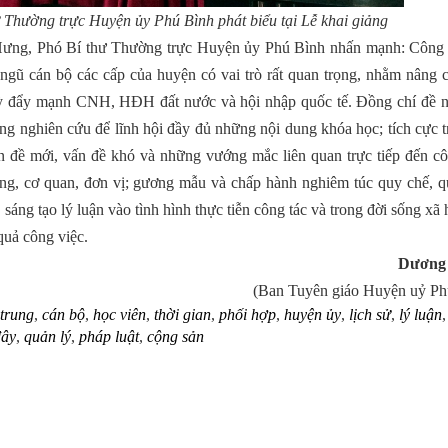
 Thường trực Huyện ủy Phú Bình
phát biểu
tại Lễ
khai giảng
 Hưng, Phó Bí thư Thường trực Huyện ủy Phú Bình nhấn mạnh: Công 
i ngũ cán bộ các cấp của huyện có vai trò rất quan trọng, nhằm nâng 
 kỳ đẩy mạnh CNH, HĐH đất nước và hội nhập quốc tế. Đồng chí đề n
rung nghiên cứu để lĩnh hội đầy đủ những nội dung khóa học; tích cực t
n đề mới, vấn đề khó và những vướng mắc liên quan trực tiếp đến cô
ơng, cơ quan, đơn vị; gương mẫu và chấp hành nghiêm túc quy chế, q
sáng tạo lý luận vào tình hình thực tiễn công tác và trong đời sống xã 
quả công việc.
Dương
(Ban Tuyên giáo Huyện uỷ Ph
 trung
,
cán bộ
,
học viên
,
thời gian
,
phối hợp
,
huyện ủy
,
lịch sử
,
lý luận
đây
,
quản lý
,
pháp luật
,
cộng sản