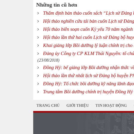
Những tin cũ hơn
Thẩm định bản thảo cuốn sách “Lịch sử Đảng 
Hội thảo nghiên cứu tái bản cuốn Lịch sử Đản
Hội thảo biên soạn cuốn Kỷ yếu 70 năm ngành
Hội thảo lần thứ hai cuốn Lịch sử Đảng bộ hu
Khai giảng lớp Bồi dưỡng lý luận chính trị cho
Đảng ủy Công ty CP KLM Thái Nguyên: tổ chứ
(23/08/2018)
Đồng Hỷ: bế giảng lớp Bồi dưỡng nhận thức v
Hội thảo lần thứ nhất lịch sử Đảng bộ huyện P
Đồng Hỷ: Tổ chức bồi dưỡng kỹ năng lãnh đạo, 
Trung tâm Bồi dưỡng chính trị huyện Đồng Hỷ k
TRANG CHỦ
GIỚI THIỆU
TIN HOẠT ĐỘNG