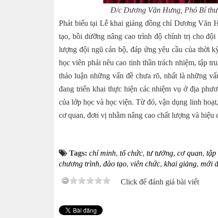
Đ
/c
Dương Văn Hưng
,
Phó Bí thư
Phát biểu tại Lễ khai giảng đồng chí Dương Văn
tạo, bồi dưỡng nâng cao trình độ chính trị cho độ
lượng đội ngũ cán bộ, đáp ứng yêu cầu của thời
học viên phải nêu cao tinh thần trách nhiệm, tập t
thảo luận những vấn đề chưa rõ, nhất là những vấ
đang triển khai thực hiện các nhiệm vụ ở địa phư
của lớp học và học viện. Từ đó, vận dụng linh hoạt, 
cơ quan, đơn vị nhằm nâng cao chất lượng và hiệu 
Tags:
chí minh
,
tổ chức
,
tư tưởng
,
cơ quan
,
tập
chương trình
,
đào tạo
,
viên chức
,
khai giảng
,
mới 
Click để đánh giá bài viết