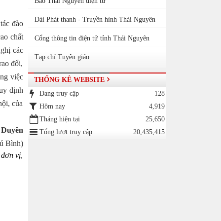
Báo Thái Nguyên điện tử
Đài Phát thanh - Truyền hình Thái Nguyên
tác đào
cao chất
Cổng thông tin điện tử tỉnh Thái Nguyên
ghị các
Tạp chí Tuyên giáo
rao đổi,
ng việc
THỐNG KÊ WEBSITE
uy định
Đang truy cập
128
hội, của
Hôm nay
4,919
Tháng hiện tại
25,650
 Duyên
Tổng lượt truy cập
20,435,415
ú Bình)
,
đơn vị
,