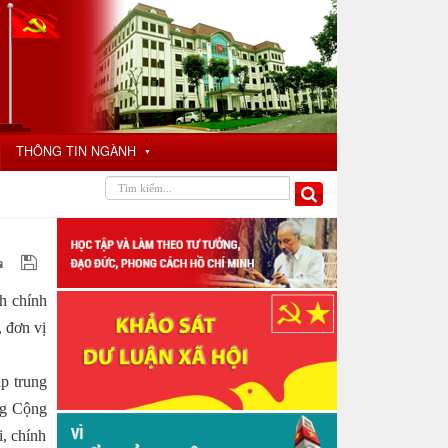
THÔNG TIN NGÀNH
▼
nh chính
, đơn vị
ập trung
ng Cộng
i, chính