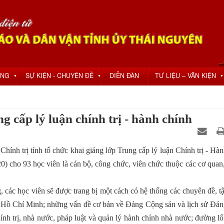
ỘNG
SỰ KIỆN - CHUYÊN ĐỀ
DIỄN ĐÀN
TƯ LIỆU – VĂN KIỆN
▼
▼
▼
g cấp lý luận chính trị - hành chính
ính trị tỉnh tổ chức khai giảng lớp Trung cấp lý luận Chính trị - Hà
0) cho 93 học viên là cán bộ, công chức, viên chức thuộc các cơ quan
g, các học viên sẽ được trang bị một cách có hệ thống các chuyên đề, t
ng Hồ Chí Minh; những vấn đề cơ bản về Đảng Cộng sản và lịch sử Đả
nh trị, nhà nước, pháp luật và quản lý hành chính nhà nước; đường lố