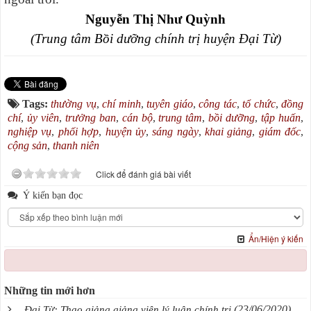
Nguyễn Thị Như Quỳnh
(Trung tâm Bồi dưỡng chính trị huyện Đại Từ)
Tags:
thường vụ
,
chí minh
,
tuyên giáo
,
công tác
,
tổ chức
,
đồng
chí
,
ủy viên
,
trưởng ban
,
cán bộ
,
trung tâm
,
bồi dưỡng
,
tập huấn
,
nghiệp vụ
,
phối hợp
,
huyện ủy
,
sáng ngày
,
khai giảng
,
giám đốc
,
cộng sản
,
thanh niên
Click để đánh giá bài viết
Ý kiến bạn đọc
Ẩn/Hiện ý kiến
Những tin mới hơn
(23/06/2020)
Đại Từ: Thao giảng giảng viên lý luận chính trị