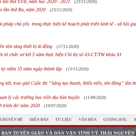
 lần thứ XVII, năm học 2020 - 2021
(23/11/2020)
ào lần thứ Ba, năm 2020
(23/11/2020)
i pháp chủ yếu trong thực hiện kế hoạch phát triển kinh tế - xã hội gia
n nền tảng thiết bị di động
(17/11/2020)
n tổ chức sơ kết 5 năm thực hiện Chỉ thị số 43-CT/TW khóa XI
 kỷ niệm 55 năm ngày thành lập
(13/11/2020)
ng kết, trao giải Cuộc thi “Sáng tạo thanh, thiếu niên, nhi đồng” lần t
uản lý các trường học trên địa bàn huyện
(11/09/2020)
h trình đỏ' năm 2020
(19/07/2020)
CHUYÊN ĐỀ
DIỄN ĐÀN
TƯ LIỆU
VĂN HÓA
GƯƠNG BÁC
BAN TUYÊN GIÁO VÀ DÂN VẬN TỈNH UỶ THÁI NGUYÊN