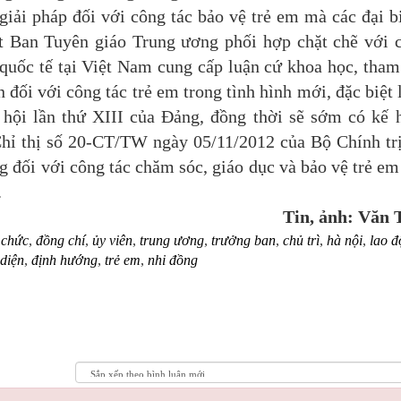
giải pháp đối với công tác bảo vệ trẻ em mà các đại b
ết Ban Tuyên giáo Trung ương phối hợp chặt chẽ với 
 quốc tế tại Việt Nam cung cấp luận cứ khoa học, tha
 đối với công tác trẻ em trong tình hình mới, đặc biệt 
 hội lần thứ XIII của Đảng, đồng thời sẽ sớm có kế 
hỉ thị số 20-CT/TW ngày 05/11/2012 của Bộ Chính tr
 đối với công tác chăm sóc, giáo dục và bảo vệ trẻ em
.
in, ảnh: Văn Thắ
 chức
,
đồng chí
,
ủy viên
,
trung ương
,
trưởng ban
,
chủ trì
,
hà nội
,
lao đ
 diện
,
định hướng
,
trẻ em
,
nhi đồng