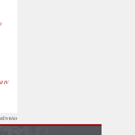
i
hứ IV
BIỂN ĐẢO