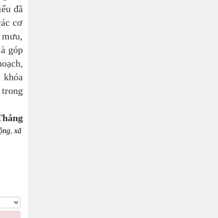
iểu đã
các cơ
m mưu,
là góp
hoạch,
ị khóa
 trong
ng
ộng
,
xã