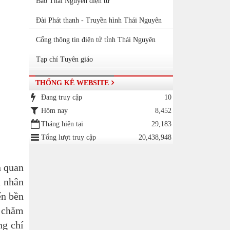
Báo Thái Nguyên điện tử
Đài Phát thanh - Truyền hình Thái Nguyên
Cổng thông tin điện tử tỉnh Thái Nguyên
Tạp chí Tuyên giáo
THỐNG KÊ WEBSITE
Đang truy cập
10
Hôm nay
8,452
Tháng hiện tại
29,183
Tổng lượt truy cập
20,438,948
n quan
n nhân
ển bền
u chăm
ng chí