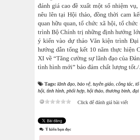
đánh giá cao đề xuất một số nhiệm vụ, 
nêu lên tại Hội thảo, đồng thời cam k
quan hữu quan, tổ chức xã hội, tổ chức
trình Bộ Chính trị những định hướng lớn
ý kiến vào dự thảo Văn kiện trình Đại
hướng dẫn tổng kết 10 năm thực hiện C
XI về “Tăng cường sự lãnh đạo của Đảng
tình hình mới” bảo đảm chất lượng tốt./
T
Tags:
lãnh đạo
,
bảo vệ
,
tuyên giáo
,
công tác
,
tổ
hội
,
tình hình
,
phối hợp
,
hội thảo
,
thương binh
,
đại
Click để đánh giá bài viết
Ý kiến bạn đọc