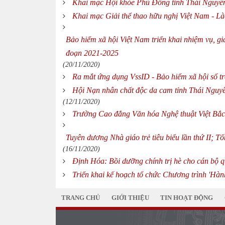
Khai mạc Hội khỏe Phù Đổng tỉnh Thái Nguyên
Khai mạc Giải thể thao hữu nghị Việt Nam - L
Bảo hiểm xã hội Việt Nam triển khai nhiệm vụ, giả
đoạn 2021-2025
(20/11/2020)
Ra mắt ứng dụng VssID - Bảo hiểm xã hội số trê
Hội Nạn nhân chất độc da cam tỉnh Thái Nguyê
(12/11/2020)
Trường Cao đẳng Văn hóa Nghệ thuật Việt Bắc
Tuyên dương Nhà giáo trẻ tiêu biểu lần thứ II; Tổ
(16/11/2020)
Định Hóa: Bồi dưỡng chính trị hè cho cán bộ q
Triển khai kế hoạch tổ chức Chương trình 'Hàn
TRANG CHỦ
GIỚI THIỆU
TIN HOẠT ĐỘNG