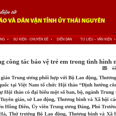
ỘNG
SỰ KIỆN - CHUYÊN ĐỀ
DIỄN ĐÀN
TƯ LIỆU – VĂN KIỆN
▼
▼
▼
 công tác bảo vệ trẻ em trong tình hình
0
giáo Trung ương phối hợp với Bộ Lao động, Thương
quốc tại Việt Nam tổ chức Hội thảo “Định hướng cô
ự Hội thảo có đại biểu một số ban, bộ, ngành Trung
 Tuyên giáo, sở Lao động, Thương binh và Xã hội cá
yễn Hồng Diên, Ủy viên Trung ương Đảng, Phó Trưở
Hà, Thứ trưởng Bộ Lao động, Thương binh và Xã h