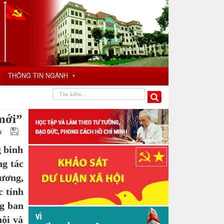
THÔNG TIN NGÀNH
▼
 mới”
 binh
ng tác
 ương,
c tỉnh
ng ban
ội và