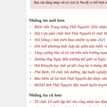
Bạn cần đăng nhập với tư cách là
%s
để có thể bình l
Những tin mới hơn
Bệnh viện Trung ương Thái Nguyên: Đón nhận 
Hội Cựu giáo chức tỉnh Thái Nguyên tổ chức th
Hội Đông y tỉnh triển khai nhiệm vụ năm 2021
Đổi mới phương thức hợp tác giữa nhà nước và
Tăng cường bảo vệ trẻ em trên môi trường mạ
Hưởng ứng Ngày Môi trường thế giới và Ngày 
Hội Khuyến học tỉnh sơ kết công tác 6 tháng 
Phú Bình: Tổ chức bồi dưỡng, tập huấn nghiệp
Bảo hiểm xã hội tỉnh Thái Nguyên đạt được nhi
BHXH tỉnh Thái Nguyên đẩy mạnh tuyên truyền 
Những tin cũ hơn
Tổ chức Lễ cưới tập thể cho công nhân lao độn