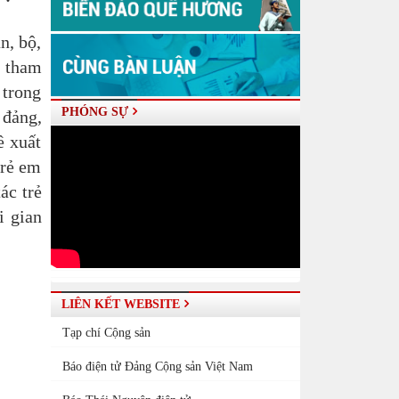
n, bộ,
4 tham
 trong
PHÓNG SỰ
 đảng,
ề xuất
trẻ em
ác trẻ
i gian
LIÊN KẾT WEBSITE
Tạp chí Cộng sản
Báo điện tử Đảng Cộng sản Việt Nam