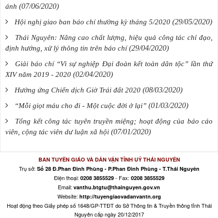
(07/06/2020)
ánh
(29/05/2020)
Hội nghị giao ban báo chí thường kỳ tháng 5/2020
Thái Nguyên: Nâng cao chất lượng, hiệu quả công tác chỉ đạo,
(29/04/2020)
định hướng, xử lý thông tin trên báo chí
Giải báo chí “Vì sự nghiệp Đại đoàn kết toàn dân tộc” lần thứ
(02/04/2020)
XIV năm 2019 - 2020
(08/03/2020)
Hưởng ứng Chiến dịch Giờ Trái đất 2020
(01/03/2020)
“Mỗi giọt máu cho đi - Một cuộc đời ở lại”
Tổng kết công tác tuyên truyền miệng; hoạt động của báo cáo
(07/01/2020)
viên, cộng tác viên dư luận xã hội
BAN TUYÊN GIÁO VÀ DÂN VẬN TỈNH UỶ THÁI NGUYÊN
Trụ sở:
Số 28 Đ.Phan Đình Phùng - P.Phan Đình Phùng - T.Thái Nguyên
Điện thoại:
- Fax:
0208 3855529
0208 3855529
Email:
vanthu.btgtu@thainguyen.gov.vn
Website:
http://tuyengiaovadanvantn.org
Hoạt động theo Giấy phép số 1648/GP-TTĐT do Sở Thông tin & Truyền thông tỉnh Thái
Nguyên cấp ngày 20/12/2017