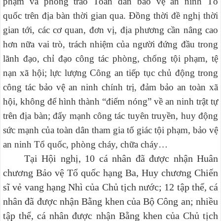
phạm và phong trào Toàn dân bảo vệ an ninh Tổ
quốc trên địa bàn thời gian qua. Đồng thời đề nghị thời
gian tới, các cơ quan, đơn vị, địa phương cần nâng cao
hơn nữa vai trò, trách nhiệm của người đứng đầu trong
lãnh đạo, chỉ đạo công tác phòng, chống tội phạm, tệ
nạn xã hội; lực lượng Công an tiếp tục chủ động trong
công tác bảo vệ an ninh chính trị, đảm bảo an toàn xã
hội, không để hình thành “điểm nóng” về an ninh trật tự
trên địa bàn; đẩy mạnh công tác tuyên truyền, huy động
sức mạnh của toàn dân tham gia tố giác tội phạm, bảo vệ
an ninh Tổ quốc, phòng cháy, chữa cháy…
Tại Hội nghị, 10 cá nhân đã được nhận Huân
chương Bảo vệ Tổ quốc hạng Ba, Huy chương Chiến
sĩ vẻ vang hạng Nhì của Chủ tịch nước; 12 tập thể, cá
nhân đã được nhận Bằng khen của Bộ Công an; nhiều
tập thể, cá nhân được nhận Bằng khen của Chủ tịch