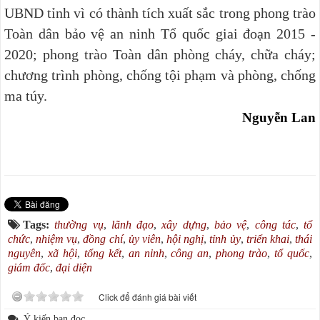
UBND tỉnh vì có thành tích xuất sắc trong phong trào
Toàn dân bảo vệ an ninh Tổ quốc giai đoạn 2015 -
2020; phong trào Toàn dân phòng cháy, chữa cháy;
chương trình phòng, chống tội phạm và phòng, chống
ma túy.
Nguyễn Lan
Tags:
thường vụ
,
lãnh đạo
,
xây dựng
,
bảo vệ
,
công tác
,
tổ
chức
,
nhiệm vụ
,
đồng chí
,
ủy viên
,
hội nghị
,
tỉnh ủy
,
triển khai
,
thái
nguyên
,
xã hội
,
tổng kết
,
an ninh
,
công an
,
phong trào
,
tổ quốc
,
giám đốc
,
đại diện
Click để đánh giá bài viết
Ý kiến bạn đọc