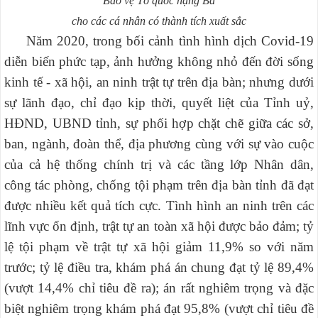
Bảo vệ Tổ quốc hạng Ba
cho các cá nhân có thành tích xuất sắc
Năm 2020, trong bối cảnh tình hình dịch Covid-19
diễn biến phức tạp, ảnh hưởng không nhỏ đến đời sống
kinh tế - xã hội, an ninh trật tự trên địa bàn; nhưng dưới
sự lãnh đạo, chỉ đạo kịp thời, quyết liệt của Tỉnh uỷ,
HĐND, UBND tỉnh, sự phối hợp chặt chẽ giữa các sở,
ban, ngành, đoàn thể, địa phương cùng với sự vào cuộc
của cả hệ thống chính trị và các tầng lớp Nhân dân,
công tác phòng, chống tội phạm trên địa bàn tỉnh đã đạt
được nhiều kết quả tích cực. Tình hình an ninh trên các
lĩnh vực ổn định, trật tự an toàn xã hội được bảo đảm; tỷ
lệ tội phạm về trật tự xã hội giảm 11,9% so với năm
trước; tỷ lệ điều tra, khám phá án chung đạt tỷ lệ 89,4%
(vượt 14,4% chỉ tiêu đề ra); án rất nghiêm trọng và đặc
biệt nghiêm trọng khám phá đạt 95,8% (vượt chỉ tiêu đề