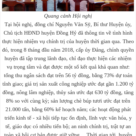
Quang cảnh Hội nghị
Tại hội nghị, đồng chí Nguyễn Văn Sỹ, Bí thư Huyện ủy,
Chủ tịch HĐND huyện Đồng Hỷ đã thông tin về tình hình
thực hiện nhiệm vụ chính trị của huyện thời gian qua. Theo
đó, trong 8 tháng đầu năm 2018, cấp ủy Đảng, chính quyền
huyện đã tập trung lãnh đạo, chỉ đạo thực hiện các nhiệm
vụ trọng tâm và đạt được một số kết quả khả quan như:
tổng thu ngân sách đạt trên 56 tỷ đồng, bằng 73% dự toán
tỉnh giao; giá trị sản xuất công nghiệp ước đạt gần 1.200 tỷ
đồng, nông lâm nghiệp, thủy sản ước đạt 630 tỷ đồng, tăng
8% so với cùng kỳ; sản lượng chè búp tươi ước đạt trên
21.000 tấn, bằng 60% kế hoạch năm; các hoạt động phát
triển kinh tế - xã hội tiếp tục ổn định, lĩnh vực văn hóa, y
tế, giáo dục có nhiều tiến bộ; an ninh chính trị, trật tự an
toàn xã hội cơ bản được giữ vững… Thời gian tới, huyện