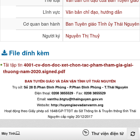
Lĩnh vực
Văn bản chỉ đạo, hướng dẫn
Cơ quan ban hành
Ban Tuyên giáo Tỉnh ủy Thái Nguyên
Người ký
Nguyễn Thị Thuỷ
File đính kèm
Tải tập tin
4001-cv-don-doc-xet-chon-tac-pham-tham-gia-giai-
thuong-nam-2020.signed.pdf
BAN TUYÊN GIÁO VÀ DÂN VẬN TỈNH UỶ THÁI NGUYÊN
Trụ sở:
Số 28 Đ.Phan Đình Phùng - P.Phan Đình Phùng - T.Thái Nguyên
Điện thoại:
- Fax:
0208 3855529
0208 3855529
Email:
vanthu.btgtu@thainguyen.gov.vn
Website:
http://tuyengiaovadanvantn.org
Hoạt động theo Giấy phép số 1648/GP-TTĐT do Sở Thông tin & Truyền thông tỉnh Thái
Nguyên cấp ngày 20/12/2017
Thư viện điện tử
Máy Tính