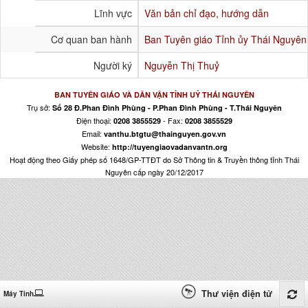
Lĩnh vực
Văn bản chỉ đạo, hướng dẫn
Cơ quan ban hành
Ban Tuyên giáo Tỉnh ủy Thái Nguyên
Người ký
Nguyễn Thị Thuỷ
BAN TUYÊN GIÁO VÀ DÂN VẬN TỈNH UỶ THÁI NGUYÊN
Trụ sở:
Số 28 Đ.Phan Đình Phùng - P.Phan Đình Phùng - T.Thái Nguyên
Điện thoại:
- Fax:
0208 3855529
0208 3855529
Email:
vanthu.btgtu@thainguyen.gov.vn
Website:
http://tuyengiaovadanvantn.org
Hoạt động theo Giấy phép số 1648/GP-TTĐT do Sở Thông tin & Truyền thông tỉnh Thái
Nguyên cấp ngày 20/12/2017
Thư viện điện tử
Máy Tính