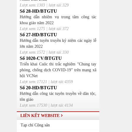
Lượt xem:1303 | lượt tải:329
Số 28-HD/BTGTU
Hướng dẫn nhiệm vụ trọng tâm công tác
khoa giáo năm 2022
Lượt xem:1275 | lượt tải:372
Số 27-HD/BTGTU
Hướng dẫn tuyên truyền kỷ niệm các ngày lễ
lớn năm 2022
Lượt xem:1572 | lượt tải:330
Số 1020-CV/BTGTU
Triển khai Cuộc thi trắc nghiệm “Chung tay
phòng, chống dịch COVID-19” trên mạng xã
hội VCNet
Lượt xem:17121 | lượt tải:4359
Số 20-HD/BTGTU
Hướng dẫn công tác tuyên truyền về dân tộc,
tôn giáo
Lượt xem:17530 | lượt tải:4134
LIÊN KẾT WEBSITE
Tạp chí Cộng sản