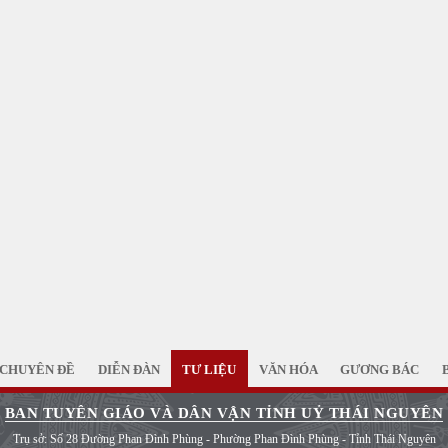
CHUYÊN ĐỀ
DIỄN ĐÀN
TƯ LIỆU
VĂN HÓA
GƯƠNG BÁC
BAN TUYÊN GIÁO VÀ DÂN VẬN TỈNH UỶ THÁI NGUYÊN
Trụ sở: Số 28 Đường Phan Đình Phùng - Phường Phan Đình Phùng - Tỉnh Thái Nguyên