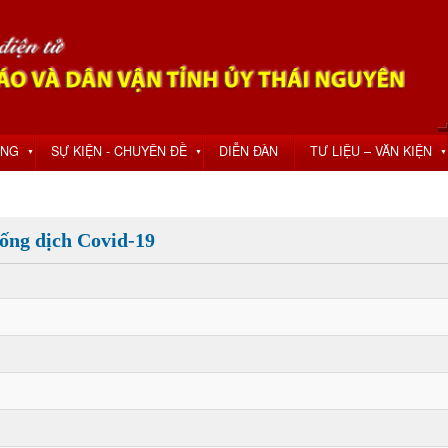
ỘNG
SỰ KIỆN - CHUYÊN ĐỀ
DIỄN ĐÀN
TƯ LIỆU – VĂN KIỆN
▼
▼
▼
hống dịch Covid-19